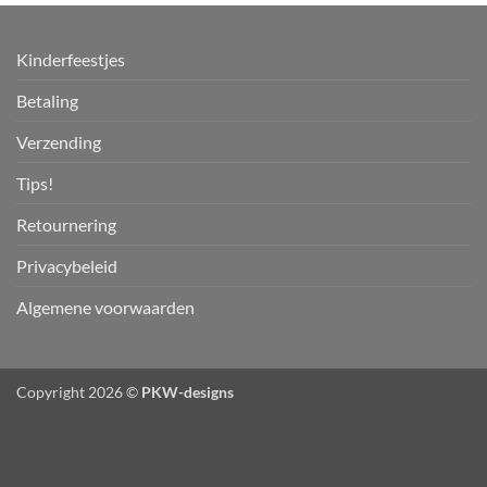
Kinderfeestjes
Betaling
Verzending
Tips!
Retournering
Privacybeleid
Algemene voorwaarden
Copyright 2026 ©
PKW-designs