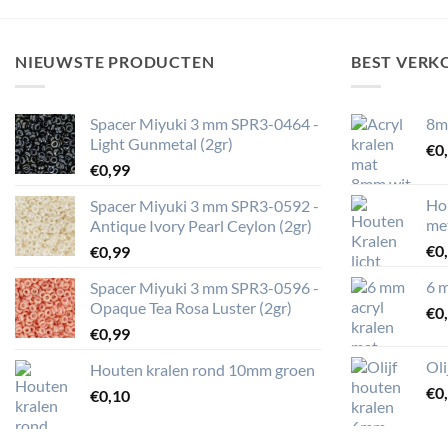
NIEUWSTE PRODUCTEN
BEST VERK
Spacer Miyuki 3 mm SPR3-0464 -
8m
Light Gunmetal (2gr)
€
0
€
0,99
Ho
Spacer Miyuki 3 mm SPR3-0592 -
me
Antique Ivory Pearl Ceylon (2gr)
€
0
€
0,99
6 m
Spacer Miyuki 3 mm SPR3-0596 -
Opaque Tea Rosa Luster (2gr)
€
0
€
0,99
Ol
Houten kralen rond 10mm groen
€
0
€
0,10