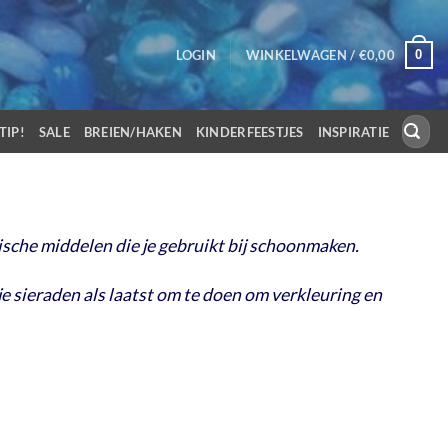
0
LOGIN
WINKELWAGEN /
€
0,00
Zoeken
TIP!
SALE
BREIEN/HAKEN
KINDERFEESTJES
INSPIRATIE
naar:
sche middelen die je gebruikt bij schoonmaken.
 sieraden als laatst om te doen om verkleuring en