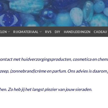
ELEN
RIJGMATERIAAL
RVS
DIY
HANDLEIDINGEN
CADEAU 
 contact met huidverzorgingsproducten, cosmetica en chemi
zeep, (zonnebrand)crème en parfum. Ons advies is daarom je
n. Zo heb jij het langst plezier van jouw sieraden.