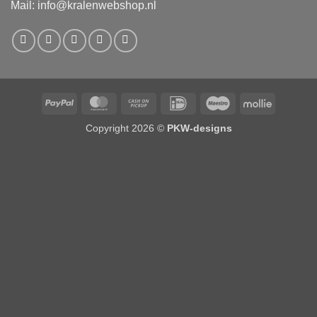
Mail:
info@kralenwebshop.nl
PayPal
MasterCard
Cash
IDeal
Maestro
Mollie
on
Copyright 2026 ©
PKW-designs
Pickup