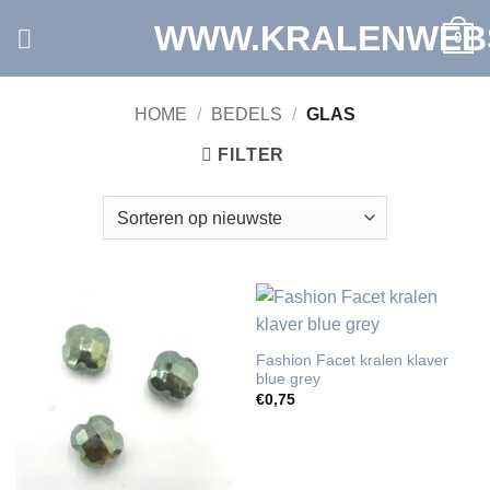
Ga
WWW.KRALENWEB
0
naar
inhoud
HOME
/
BEDELS
/
GLAS
FILTER
Fashion Facet kralen klaver
blue grey
€
0,75