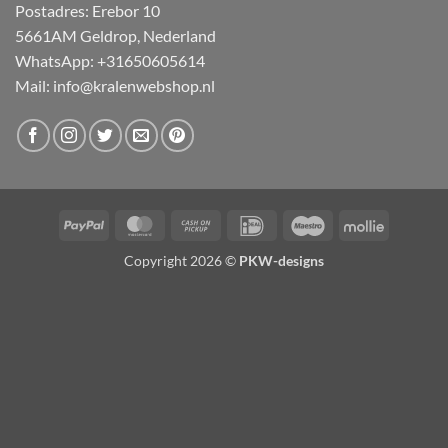
Postadres: Erebor 10
5661AM Geldrop, Nederland
WhatsApp: +31650605614
Mail:
info@kralenwebshop.nl
PayPal
MasterCard
Cash
IDeal
Maestro
Mollie
on
Copyright 2026 ©
PKW-designs
Pickup