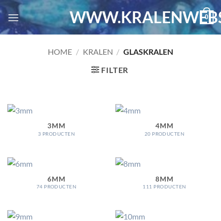
Ga
WWW.KRALENWEBS
0
naar
inhoud
HOME
/
KRALEN
/
GLASKRALEN
FILTER
3MM
4MM
3 PRODUCTEN
20 PRODUCTEN
6MM
8MM
74 PRODUCTEN
111 PRODUCTEN