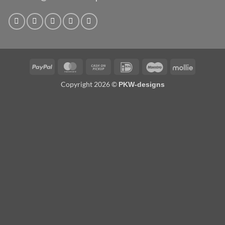
PayPal
MasterCard
Cash
IDeal
Maestro
Mollie
on
Copyright 2026 ©
PKW-designs
Pickup