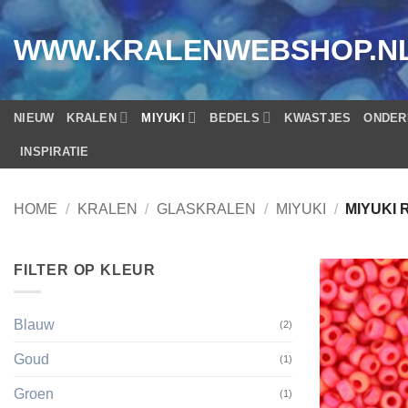
Ga
naar
WWW.KRALENWEBSHOP.N
inhoud
NIEUW
KRALEN
MIYUKI
BEDELS
KWASTJES
ONDER
INSPIRATIE
HOME
/
KRALEN
/
GLASKRALEN
/
MIYUKI
/
MIYUKI R
FILTER OP KLEUR
Blauw
(2)
Goud
(1)
Groen
(1)