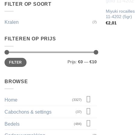
FILTER OP SOORT
Miyuki rocaille
11-4202 (5gr)
Kralen
(7)
€
2,01
FILTEREN OP PRIJS
Min.
Max.
Prijs:
€0
—
€10
FILTER
prijs
prijs
BROWSE
Home
(3327)
Cabochons & settings
(37)
Bedels
(484)