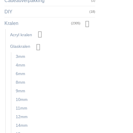
Cadeauverpakking
(2)
DIY
(18)
Kralen
(2305)
Acryl kralen
Glaskralen
3mm
4mm
6mm
8mm
9mm
10mm
11mm
12mm
14mm