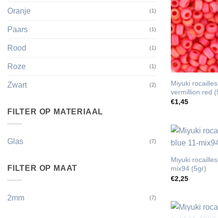
Oranje
(1)
Paars
(1)
Rood
(1)
Roze
(1)
Miyuki rocaille
Zwart
(2)
vermillion red (
€
1,45
FILTER OP MATERIAAL
Glas
(7)
Miyuki rocaille
FILTER OP MAAT
mix94 (5gr)
€
2,25
2mm
(7)