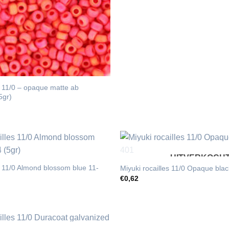
s 11/0 – opaque matte ab
5gr)
UITVERKOCH
s 11/0 Almond blossom blue 11-
Miyuki rocailles 11/0 Opaque blac
€
0,62