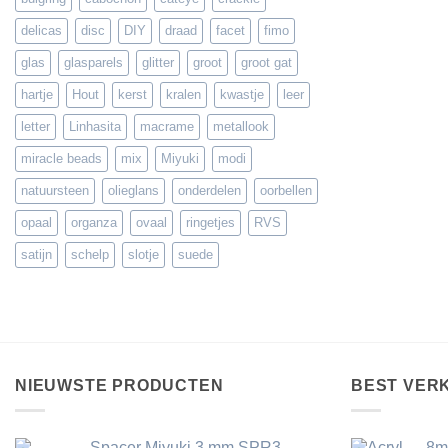
delicas
disc
DIY
draad
facet
fimo
glas
glasparels
glitter
groot
groot gat
hartje
Hout
kerst
kralen
kwastje
leer
letter
Linhasita
macrame
metallook
miracle beads
mix
Miyuki
modi
natuursteen
olieglans
onderdelen
oorbellen
opaal
organza
ovaal
ringetjes
RVS
satijn
schelp
slotje
suede
NIEUWSTE PRODUCTEN
BEST VER
Spacer Miyuki 3 mm SPR3-
8m