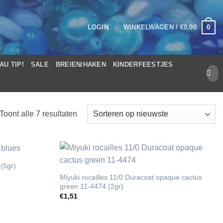
0
LOGIN
WINKELWAGEN /
€
0,00
AU TIP!
SALE
BREIEN/HAKEN
KINDERFEESTJES
Zoek
naar:
Gesorteerd
Toont alle 7 resultaten
op
nieuwste
 (5gr)
Miyuki rocailles 11/0 Duracoat opaque cactus
green 11-4474 (2gr)
€
1,51