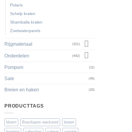
Polaris
Schelp kralen
Shamballa kralen
Zoetwaterparels
Rijgmateriaal
(321)
Onderdelen
(442)
Pompom
(11)
Sale
(45)
Breien en haken
(20)
PRODUCTTAGS
bloem
Braziliaans waxkoord
breien
buigring
cabochon
cateye
crackle