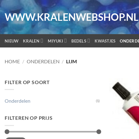
Ga
naar
WWW.KRALENWEBSHOP.NL
inhoud
NIEUW
KRALEN
MIYUKI
BEDELS
KWASTJES
ONDERD
HOME
/
ONDERDELEN
/
LIJM
FILTER OP SOORT
Onderdelen
(1)
FILTEREN OP PRIJS
Min.
Max.