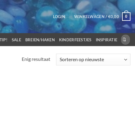
0
LOGIN
WINKELWAGEN /
€
0,00
Zoeken
TIP!
SALE
BREIEN/HAKEN
KINDERFEESTJES
INSPIRATIE
naar:
Enig resultaat