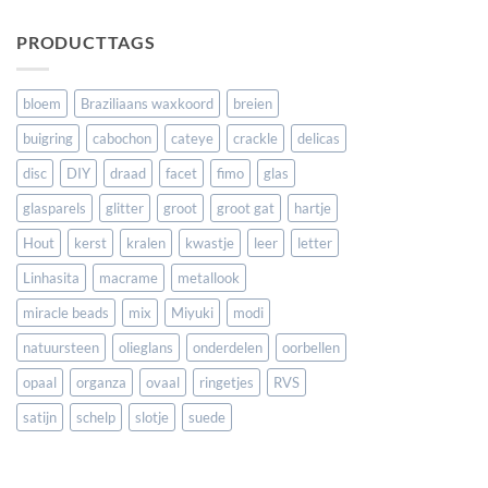
PRODUCTTAGS
bloem
Braziliaans waxkoord
breien
buigring
cabochon
cateye
crackle
delicas
disc
DIY
draad
facet
fimo
glas
glasparels
glitter
groot
groot gat
hartje
Hout
kerst
kralen
kwastje
leer
letter
Linhasita
macrame
metallook
miracle beads
mix
Miyuki
modi
natuursteen
olieglans
onderdelen
oorbellen
opaal
organza
ovaal
ringetjes
RVS
satijn
schelp
slotje
suede