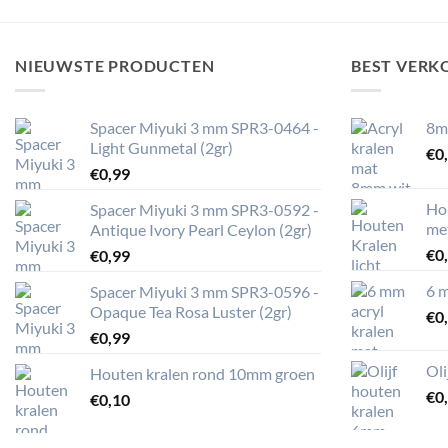
NIEUWSTE PRODUCTEN
BEST VERK
Spacer Miyuki 3 mm SPR3-0464 -
8m
Light Gunmetal (2gr)
€
0
€
0,99
Ho
Spacer Miyuki 3 mm SPR3-0592 -
me
Antique Ivory Pearl Ceylon (2gr)
€
0
€
0,99
6 m
Spacer Miyuki 3 mm SPR3-0596 -
Opaque Tea Rosa Luster (2gr)
€
0
€
0,99
Ol
Houten kralen rond 10mm groen
€
0
€
0,10