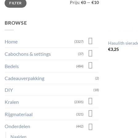
Prijs:
€0
—
€10
FILTER
prijs
prijs
BROWSE
Home
(3327)
Hasulith sierad
€
3,25
Cabochons & settings
(37)
Bedels
(484)
Cadeauverpakking
(2)
DIY
(18)
Kralen
(2305)
Rijgmateriaal
(321)
Onderdelen
(442)
Naalden