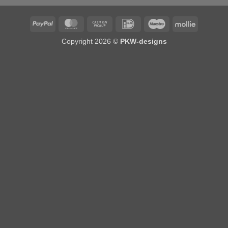
PayPal
MasterCard
Cash
IDeal
Maestro
Mollie
on
Copyright 2026 ©
PKW-designs
Pickup