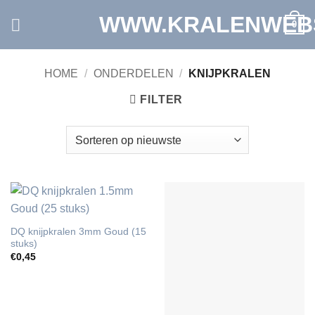
Ga
WWW.KRALENWEB
0
naar
inhoud
HOME
/
ONDERDELEN
/
KNIJPKRALEN
FILTER
DQ knijpkralen 3mm Goud (15
stuks)
€
0,45