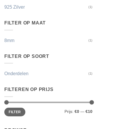
925 Zilver
(1)
FILTER OP MAAT
8mm
(1)
FILTER OP SOORT
Onderdelen
(1)
FILTEREN OP PRIJS
Min.
Max.
Prijs:
€0
—
€10
FILTER
prijs
prijs