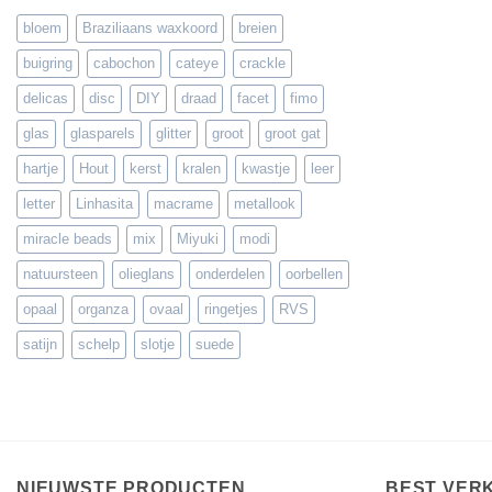
bloem
Braziliaans waxkoord
breien
buigring
cabochon
cateye
crackle
delicas
disc
DIY
draad
facet
fimo
glas
glasparels
glitter
groot
groot gat
hartje
Hout
kerst
kralen
kwastje
leer
letter
Linhasita
macrame
metallook
miracle beads
mix
Miyuki
modi
natuursteen
olieglans
onderdelen
oorbellen
opaal
organza
ovaal
ringetjes
RVS
satijn
schelp
slotje
suede
NIEUWSTE PRODUCTEN
BEST VER