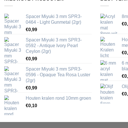
Spacer Miyuki 3 mm SPR3-
8m
0464 - Light Gunmetal (2gr)
€
0
€
0,99
Ho
Spacer Miyuki 3 mm SPR3-
me
0592 - Antique Ivory Pearl
Ceylon (2gr)
€
0
€
0,99
6 
bl
Spacer Miyuki 3 mm SPR3-
0596 - Opaque Tea Rosa Luster
€
0
(2gr)
Ol
€
0,99
€
0
Houten kralen rond 10mm groen
€
0,10