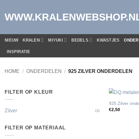
Ga
naar
WWW.KRALENWEBSHOP.N
inhoud
NIEUW
KRALEN
MIYUKI
BEDELS
KWASTJES
ONDER
INSPIRATIE
HOME
/
ONDERDELEN
/
925 ZILVER ONDERDELEN
FILTER OP KLEUR
925 Zilver onde
€
2,50
Zilver
(1)
FILTER OP MATERIAAL