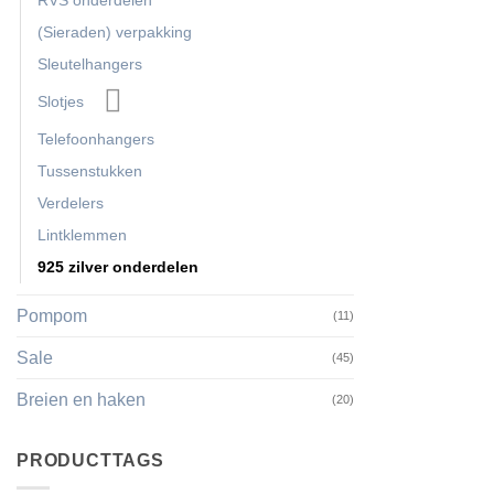
RVS onderdelen
(Sieraden) verpakking
Sleutelhangers
Slotjes
Telefoonhangers
Tussenstukken
Verdelers
Lintklemmen
925 zilver onderdelen
Pompom
(11)
Sale
(45)
Breien en haken
(20)
PRODUCTTAGS