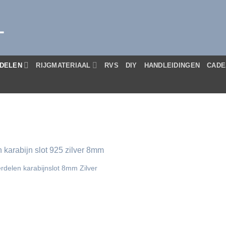
L
DELEN
RIJGMATERIAAL
RVS
DIY
HANDLEIDINGEN
CADE
rdelen karabijnslot 8mm Zilver