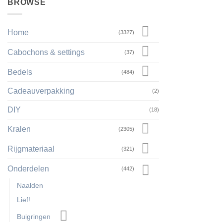
BROWSE
Home
(3327)
Cabochons & settings
(37)
Bedels
(484)
Cadeauverpakking
(2)
DIY
(18)
Kralen
(2305)
Rijgmateriaal
(321)
Onderdelen
(442)
Naalden
Lief!
Buigringen