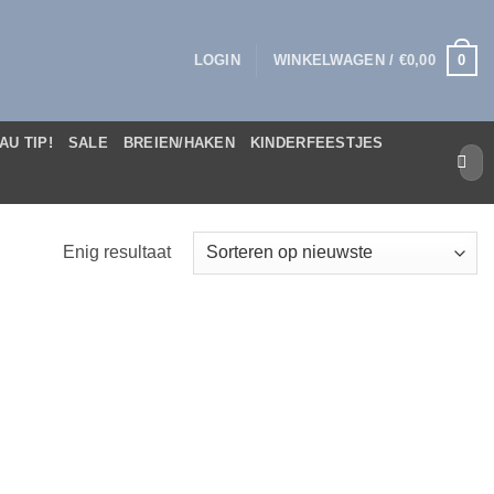
0
LOGIN
WINKELWAGEN /
€
0,00
AU TIP!
SALE
BREIEN/HAKEN
KINDERFEESTJES
Zoek
naar:
Enig resultaat