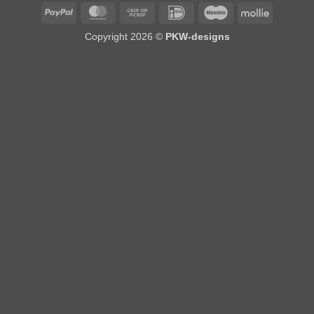
PayPal
MasterCard
Cash
IDeal
Maestro
Mollie
on
Copyright 2026 ©
PKW-designs
Pickup