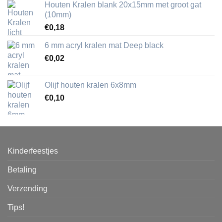
Houten Kralen blank 20x15mm met groot gat
(10mm)
€
0,18
6 mm acryl kralen mat Deep black
€
0,02
Olijf houten kralen 6x8mm
€
0,10
Kinderfeestjes
Betaling
Verzending
Tips!