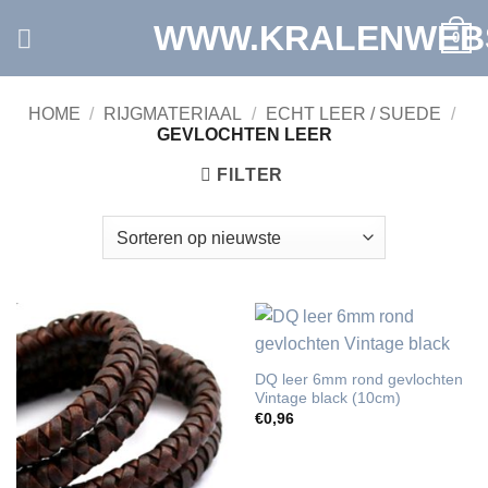
Ga
WWW.KRALENWEB
0
naar
inhoud
HOME
/
RIJGMATERIAAL
/
ECHT LEER / SUEDE
/
GEVLOCHTEN LEER
FILTER
DQ leer 6mm rond gevlochten
Vintage black (10cm)
€
0,96