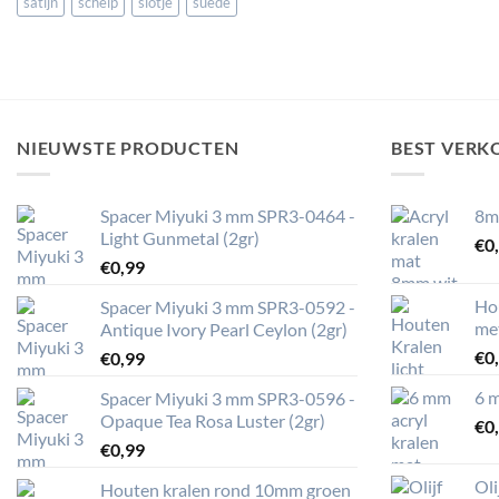
satijn
schelp
slotje
suede
NIEUWSTE PRODUCTEN
BEST VERK
Spacer Miyuki 3 mm SPR3-0464 -
8m
Light Gunmetal (2gr)
€
0
€
0,99
Ho
Spacer Miyuki 3 mm SPR3-0592 -
me
Antique Ivory Pearl Ceylon (2gr)
€
0
€
0,99
6 m
Spacer Miyuki 3 mm SPR3-0596 -
Opaque Tea Rosa Luster (2gr)
€
0
€
0,99
Ol
Houten kralen rond 10mm groen