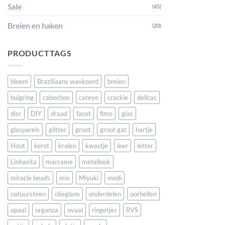
Sale
(45)
Breien en haken
(20)
PRODUCTTAGS
bloem
Braziliaans waxkoord
breien
buigring
cabochon
cateye
crackle
delicas
disc
DIY
draad
facet
fimo
glas
glasparels
glitter
groot
groot gat
hartje
Hout
kerst
kralen
kwastje
leer
letter
Linhasita
macrame
metallook
miracle beads
mix
Miyuki
modi
natuursteen
olieglans
onderdelen
oorbellen
opaal
organza
ovaal
ringetjes
RVS