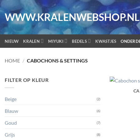
Ga
naar
WWW.KRALENWEBSHOP.NL
inhoud
NIEUW
KRALEN
MIYUKI
BEDELS
KWASTJES
ONDERD
HOME
/
CABOCHONS & SETTINGS
FILTER OP KLEUR
CA
Beige
(2)
Blauw
(6)
Goud
(7)
Grijs
(8)