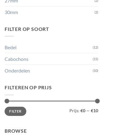
27mm
(2)
30mm
(2)
FILTER OP SOORT
Bedel
(12)
Cabochons
(15)
Onderdelen
(10)
FILTEREN OP PRIJS
Min.
Max.
Prijs:
€0
—
€10
FILTER
prijs
prijs
BROWSE