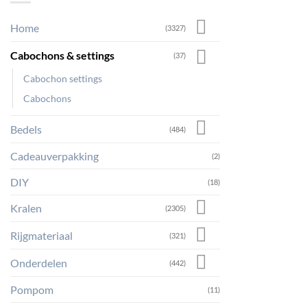
Home
(3327)
Cabochons & settings
(37)
Cabochon settings
Cabochons
Bedels
(484)
Cadeauverpakking
(2)
DIY
(18)
Kralen
(2305)
Rijgmateriaal
(321)
Onderdelen
(442)
Pompom
(11)