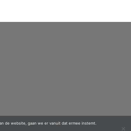
an de website, gaan we er vanuit dat ermee instemt.
PayPal
MasterCard
Cash
IDeal
Maestro
Mol