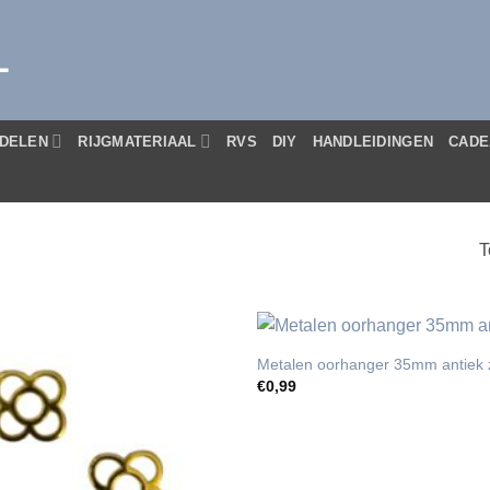
L
DELEN
RIJGMATERIAAL
RVS
DIY
HANDLEIDINGEN
CADE
T
Metalen oorhanger 35mm antiek z
€
0,99