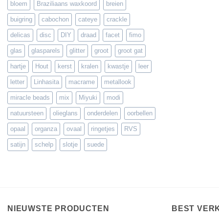
bloem
Braziliaans waxkoord
breien
buigring
cabochon
cateye
crackle
delicas
disc
DIY
draad
facet
fimo
glas
glasparels
glitter
groot
groot gat
hartje
Hout
kerst
kralen
kwastje
leer
letter
Linhasita
macrame
metallook
miracle beads
mix
Miyuki
modi
natuursteen
olieglans
onderdelen
oorbellen
opaal
organza
ovaal
ringetjes
RVS
satijn
schelp
slotje
suede
NIEUWSTE PRODUCTEN
BEST VER