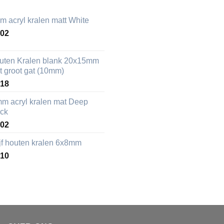
m acryl kralen matt White
,02
uten Kralen blank 20x15mm
t groot gat (10mm)
,18
mm acryl kralen mat Deep
ack
,02
ijf houten kralen 6x8mm
,10