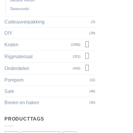
Bedels Resin
Swarovski
Cadeauverpakking
(2)
DIY
(18)
Kralen
(2305)
Rijgmateriaal
(321)
Onderdelen
(442)
Pompom
(11)
Sale
(45)
Breien en haken
(20)
PRODUCTTAGS