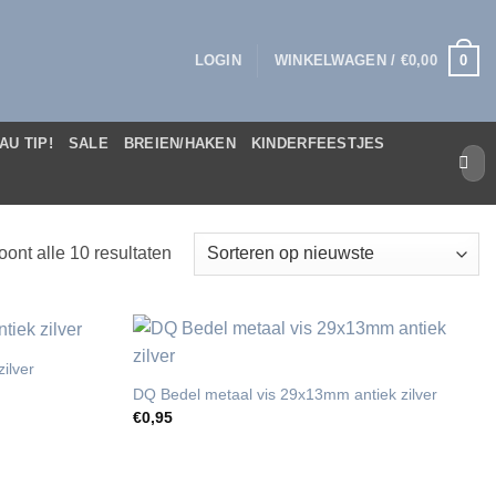
0
LOGIN
WINKELWAGEN /
€
0,00
AU TIP!
SALE
BREIEN/HAKEN
KINDERFEESTJES
Zoek
naar:
Gesorteerd
oont alle 10 resultaten
op
nieuwste
ilver
DQ Bedel metaal vis 29x13mm antiek zilver
€
0,95