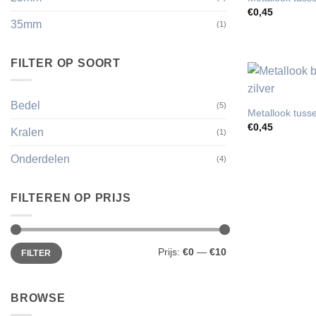
€
0,45
35mm
(1)
FILTER OP SOORT
Bedel
(5)
Metallook tuss
€
0,45
Kralen
(1)
Onderdelen
(4)
FILTEREN OP PRIJS
Min.
Max.
Prijs:
€0
—
€10
FILTER
prijs
prijs
BROWSE