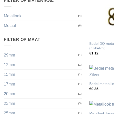
FILTER OP MATERIAAL
Metallook
(4)
Metaal
(6)
FILTER OP MAAT
Bedel DQ meta
(nikkelvrij)
€
1,12
29mm
(1)
12mm
(1)
15mm
(1)
Bedel metaal in
17mm
(1)
€
0,35
20mm
(1)
23mm
(3)
25mm
Metallook tuss
(1)