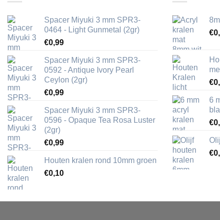
Spacer Miyuki 3 mm SPR3-
8m
0464 - Light Gunmetal (2gr)
€
0
€
0,99
Ho
Spacer Miyuki 3 mm SPR3-
me
0592 - Antique Ivory Pearl
Ceylon (2gr)
€
0
€
0,99
6 
bl
Spacer Miyuki 3 mm SPR3-
0596 - Opaque Tea Rosa Luster
€
0
(2gr)
Ol
€
0,99
€
0
Houten kralen rond 10mm groen
€
0,10