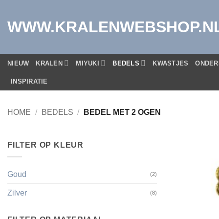
Ga
naar
WWW.KRALENWEBSHOP.N
inhoud
NIEUW
KRALEN
MIYUKI
BEDELS
KWASTJES
ONDER
INSPIRATIE
HOME
/
BEDELS
/
BEDEL MET 2 OGEN
FILTER OP KLEUR
Goud
(2)
Zilver
(8)