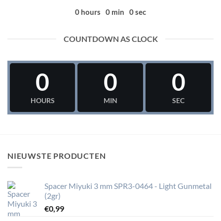
0
hours
0
min
0
sec
COUNTDOWN AS CLOCK
0
0
0
HOURS
MIN
SEC
NIEUWSTE PRODUCTEN
Spacer Miyuki 3 mm SPR3-0464 - Light Gunmetal
(2gr)
€
0,99