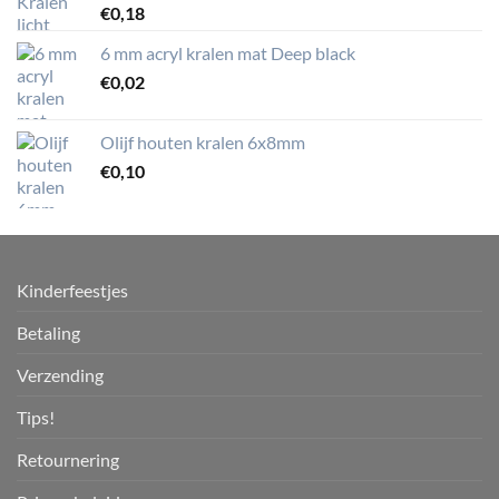
€
0,18
6 mm acryl kralen mat Deep black
€
0,02
Olijf houten kralen 6x8mm
€
0,10
Kinderfeestjes
Betaling
Verzending
Tips!
Retournering