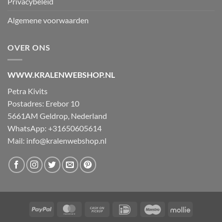
Privacybeleid
Algemene voorwaarden
OVER ONS
WWW.KRALENWEBSHOP.NL
Petra Kivits
Postadres: Erebor 10
5661AM Geldrop, Nederland
WhatsApp: +31650605614
Mail:
info@kralenwebshop.nl
PayPal
MasterCard
Cash
IDeal
Maestro
Mollie
on