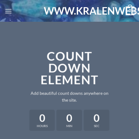
Ga
WWW.KRALENWEBS
0
naar
inhoud
COUNT
DOWN
ELEMENT
Add beautiful count downs anywhere on
the site.
0
0
0
HOURS
MIN
SEC