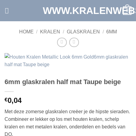
Ga
WWW.KRALENWEB
0
naar
inhoud
HOME
/
KRALEN
/
GLASKRALEN
/
6MM
6mm glaskralen half mat Taupe beige
0,04
€
Met deze zomerse glaskralen creëer je de hipste sieraden.
Combineer er lekker op los met houten kralen, schelp
kralen en met metalen kralen, onderdelen en bedels van
DQ.