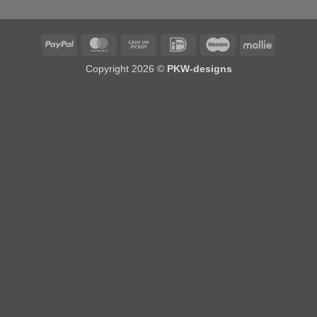
PayPal
MasterCard
Cash
IDeal
Maestro
Mollie
on
Copyright 2026 ©
PKW-designs
Pickup