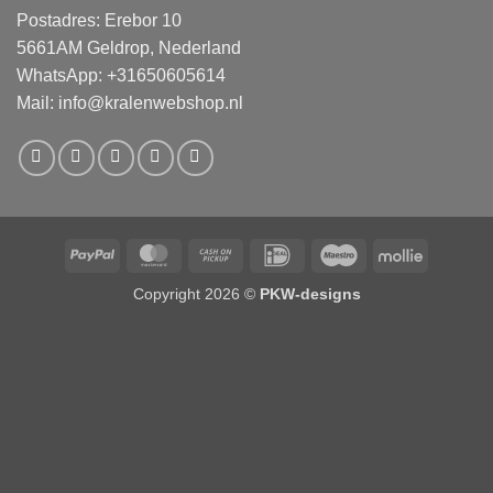
Postadres: Erebor 10
5661AM Geldrop, Nederland
WhatsApp: +31650605614
Mail:
info@kralenwebshop.nl
PayPal
MasterCard
Cash
IDeal
Maestro
Mollie
on
Copyright 2026 ©
PKW-designs
Pickup