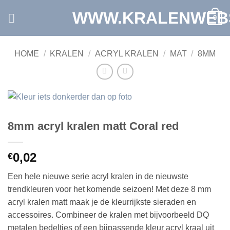
Ga
WWW.KRALENWEB
0
naar
inhoud
HOME
/
KRALEN
/
ACRYL KRALEN
/
MAT
/
8MM
8mm acryl kralen matt Coral red
0,02
€
Een hele nieuwe serie acryl kralen in de nieuwste
trendkleuren voor het komende seizoen! Met deze 8 mm
acryl kralen matt maak je de kleurrijkste sieraden en
accessoires. Combineer de kralen met bijvoorbeeld DQ
metalen bedeltjes of een bijpassende kleur acryl kraal uit