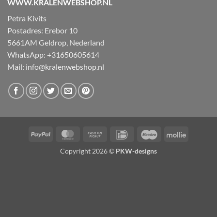
WWW.KRALENWEBSHOP.NL
Petra Kivits
Postadres: Erebor 10
5661AM Geldrop, Nederland
WhatsApp: +31650605614
Mail:
info@kralenwebshop.nl
PayPal
MasterCard
Cash
IDeal
Maestro
Mollie
on
Copyright 2026 ©
PKW-designs
Pickup