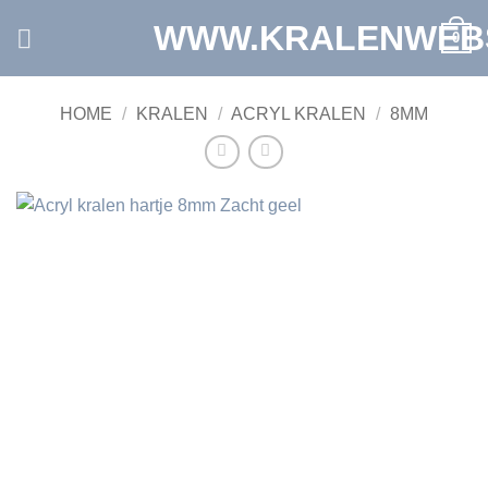
Ga
WWW.KRALENWEB
0
naar
inhoud
HOME
/
KRALEN
/
ACRYL KRALEN
/
8MM