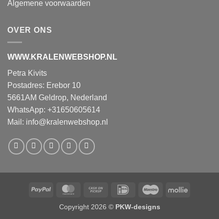
Algemene voorwaarden
OVER ONS
WWW.KRALENWEBSHOP.NL
Petra Kivits
Postadres: Erebor 10
5661AM Geldrop, Nederland
WhatsApp: +31650605614
Mail:
info@kralenwebshop.nl
PayPal
MasterCard
Cash
IDeal
Maestro
Mollie
on
Copyright 2026 ©
PKW-designs
Pickup