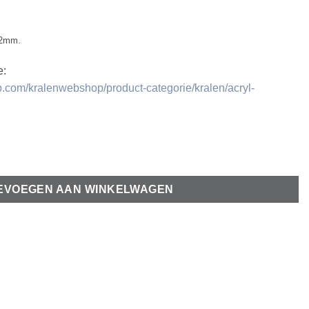
1,2mm.
e:
.com/kralenwebshop/product-categorie/kralen/acryl-
se aantal
EVOEGEN AAN WINKELWAGEN