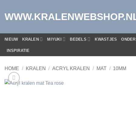
Ga
naar
WWW.KRALENWEBSHOP.N
inhoud
NIEUW
KRALEN
MIYUKI
BEDELS
KWASTJES
ONDER
INSPIRATIE
HOME
/
KRALEN
/
ACRYL KRALEN
/
MAT
/
10MM