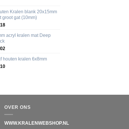
uten Kralen blank 20x15mm
t groot gat (10mm)
,18
mm acryl kralen mat Deep
ack
,02
ijf houten kralen 6x8mm
,10
OVER ONS
WWW.KRALENWEBSHOP.NL