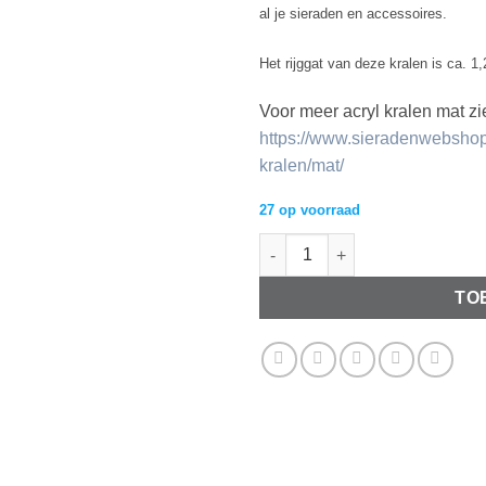
al je sieraden en accessoires.
Het rijggat van deze kralen is ca. 
Voor meer acryl kralen mat zi
https://www.sieradenwebshop
kralen/mat/
27 op voorraad
Acryl kralen matt 10mm Tea ro
TO