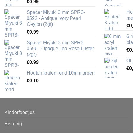
€
0,99
Ho
Spacer Miyuki 3 mm SPR3-
me
0592 - Antique Ivory Pearl
Ceylon (2gr)
€
0
€
0,99
6 
bl
Spacer Miyuki 3 mm SPR3-
0596 - Opaque Tea Rosa Luster
€
0
(2gr)
Ol
€
0,99
€
0
Houten kralen rond 10mm groen
€
0,10
Kinderfeestjes
Betaling