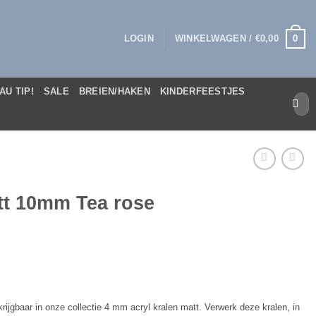
0
LOGIN
WINKELWAGEN /
€
0,00
AU TIP!
SALE
BREIEN/HAKEN
KINDERFEESTJES
Zoek
naar:
tt 10mm Tea rose
rijgbaar in onze collectie 4 mm acryl kralen matt. Verwerk deze kralen, in