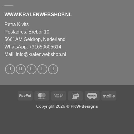
WWW.KRALENWEBSHOP.NL
Petra Kivits
Postadres: Erebor 10
5661AM Geldrop, Nederland
WhatsApp: +31650605614
Mail:
info@kralenwebshop.nl
PayPal
MasterCard
Cash
IDeal
Maestro
Mollie
on
Copyright 2026 ©
PKW-designs
Pickup