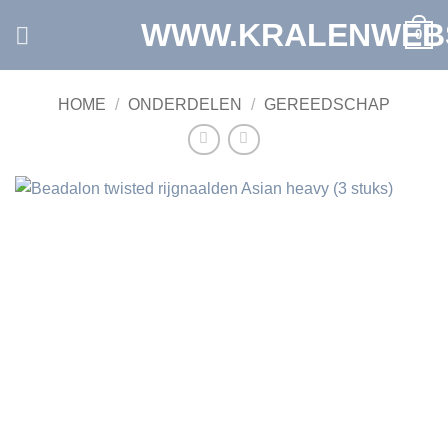
Ga
WWW.KRALENWEB
0
naar
inhoud
HOME
/
ONDERDELEN
/
GEREEDSCHAP