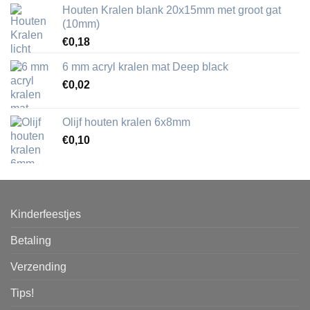
Houten Kralen blank 20x15mm met groot gat
(10mm)
€
0,18
6 mm acryl kralen mat Deep black
€
0,02
Olijf houten kralen 6x8mm
€
0,10
Kinderfeestjes
Betaling
Verzending
Tips!