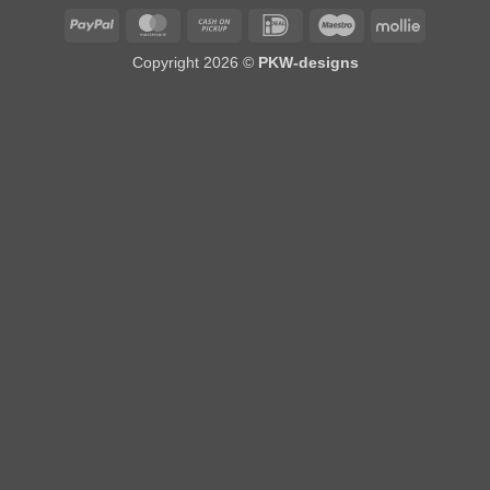
PayPal
MasterCard
Cash
IDeal
Maestro
Mollie
on
Copyright 2026 ©
PKW-designs
Pickup