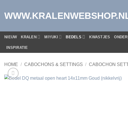
Ga
naar
WWW.KRALENWEBSHOP.N
inhoud
NIEUW
KRALEN
MIYUKI
BEDELS
KWASTJES
ONDER
INSPIRATIE
HOME
/
CABOCHONS & SETTINGS
/
CABOCHON SET