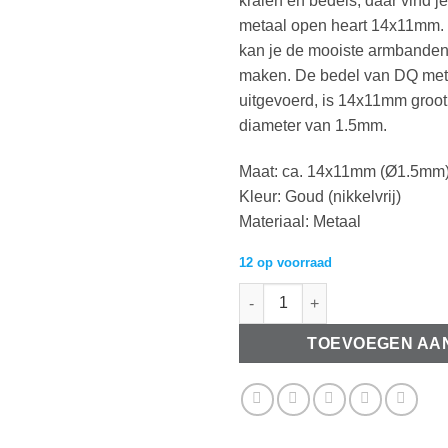
kralen en bedels, daar vind 
metaal open heart 14x11mm. 
kan je de mooiste armbanden,
maken. De bedel van DQ metaa
uitgevoerd, is 14x11mm groot,
diameter van 1.5mm.
Maat: ca. 14x11mm (Ø1.5mm
Kleur: Goud (nikkelvrij)
Materiaal: Metaal
12 op voorraad
Bedel DQ metaal open heart 14
TOEVOEGEN AA