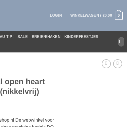
0
LOGIN
WINKELWAGEN /
€
0,00
AU TIP!
SALE
BREIEN/HAKEN
KINDERFEESTJES
Zoek
naar:
l open heart
ikkelvrij)
bshop.nl De webwinkel voor