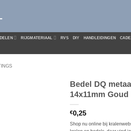
L
DELEN
RIJGMATERIAAL
RVS
DIY
HANDLEIDINGEN
CADE
TINGS
Bedel DQ metaa
14x11mm Goud (n
0,25
€
Shop nu online bij kralenwe