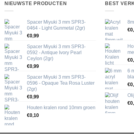
NIEUWSTE PRODUCTEN
BEST VER
Spacer Miyuki 3 mm SPR3-
8m
0464 - Light Gunmetal (2gr)
€
0
€
0,99
Ho
Spacer Miyuki 3 mm SPR3-
me
0592 - Antique Ivory Pearl
Ceylon (2gr)
€
0
€
0,99
6 
bl
Spacer Miyuki 3 mm SPR3-
0596 - Opaque Tea Rosa Luster
€
0
(2gr)
Ol
€
0,99
€
0
Houten kralen rond 10mm groen
€
0,10