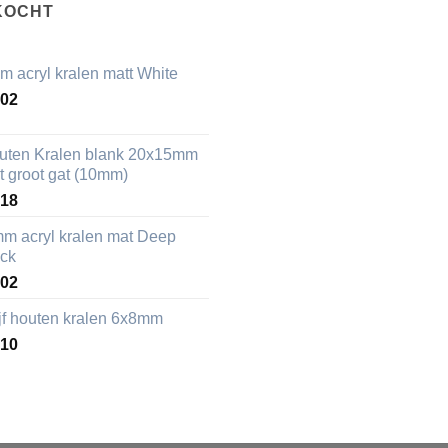
KOCHT
m acryl kralen matt White
,02
uten Kralen blank 20x15mm
t groot gat (10mm)
,18
mm acryl kralen mat Deep
ack
,02
ijf houten kralen 6x8mm
,10