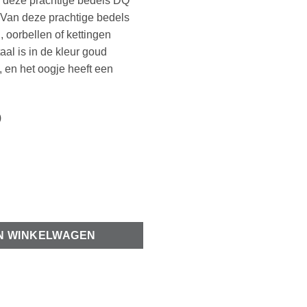
je deze prachtige bedels DQ
Van deze prachtige bedels
 oorbellen of kettingen
l is in de kleur goud
 en het oogje heeft een
)
x11mm Goud (nikkelvrij) aantal
N WINKELWAGEN