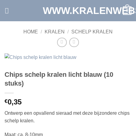
Ga
WWW.KRALENWEB
0
naar
inhoud
HOME
/
KRALEN
/
SCHELP KRALEN
Chips schelp kralen licht blauw (10
stuks)
0,35
€
Ontwerp een opvallend sieraad met deze bijzondere chips
schelp kralen.
Maat: ca. 8-10mm