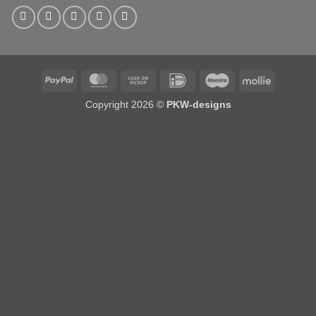
PayPal
MasterCard
Cash
IDeal
Maestro
Mollie
on
Copyright 2026 ©
PKW-designs
Pickup