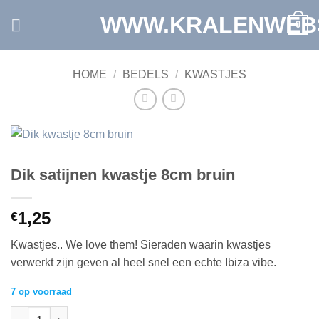
Ga
WWW.KRALENWEB
0
naar
inhoud
HOME
/
BEDELS
/
KWASTJES
Dik satijnen kwastje 8cm bruin
1,25
€
Kwastjes.. We love them! Sieraden waarin kwastjes
verwerkt zijn geven al heel snel een echte Ibiza vibe.
7 op voorraad
Dik satijnen kwastje 8cm bruin aantal