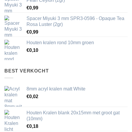
Pearl Ceylon (2gr)
€
0,99
Spacer Miyuki 3 mm SPR3-0596 - Opaque Tea
Rosa Luster (2gr)
€
0,99
Houten kralen rond 10mm groen
€
0,10
BEST VERKOCHT
8mm acryl kralen matt White
€
0,02
Houten Kralen blank 20x15mm met groot gat
(10mm)
€
0,18