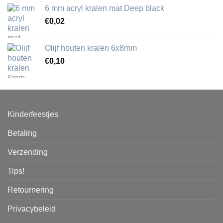
6 mm acryl kralen mat Deep black
€
0,02
Olijf houten kralen 6x8mm
€
0,10
Kinderfeestjes
Betaling
Verzending
Tips!
Retournering
Privacybeleid