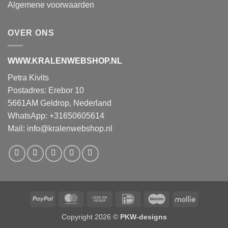
Algemene voorwaarden
OVER ONS
WWW.KRALENWEBSHOP.NL
Petra Kivits
Postadres: Erebor 10
5661AM Geldrop, Nederland
WhatsApp: +31650605614
Mail:
info@kralenwebshop.nl
PayPal
MasterCard
Cash
IDeal
Maestro
Mollie
on
Copyright 2026 ©
PKW-designs
Pickup