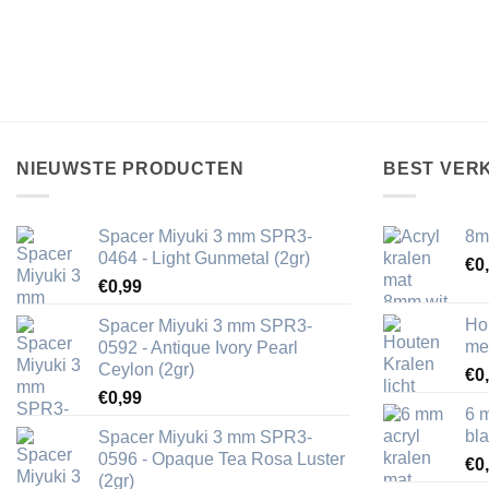
NIEUWSTE PRODUCTEN
BEST VER
Spacer Miyuki 3 mm SPR3-
8m
0464 - Light Gunmetal (2gr)
€
0
€
0,99
Ho
Spacer Miyuki 3 mm SPR3-
me
0592 - Antique Ivory Pearl
Ceylon (2gr)
€
0
€
0,99
6 
bl
Spacer Miyuki 3 mm SPR3-
0596 - Opaque Tea Rosa Luster
€
0
(2gr)