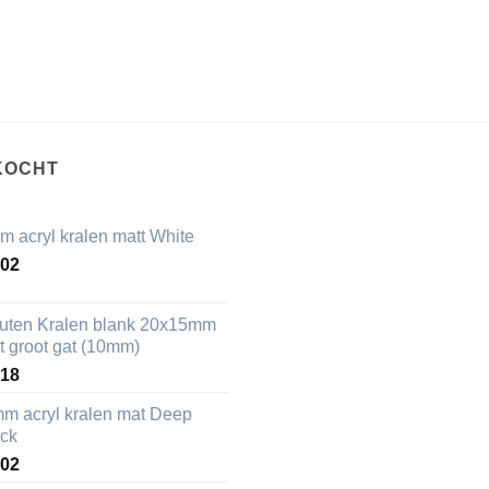
KOCHT
m acryl kralen matt White
,02
uten Kralen blank 20x15mm
t groot gat (10mm)
,18
mm acryl kralen mat Deep
ack
,02