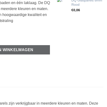
DQ Glasparels 8mm
rbaden en één laklaag. De DQ
Rood
in meerdere kleuren en maten.
€
0,06
an hoogwaardige kwaliteit en
straling
l
N WINKELWAGEN
rels zijn verkrijgbaar in meerdere kleuren en maten. Deze