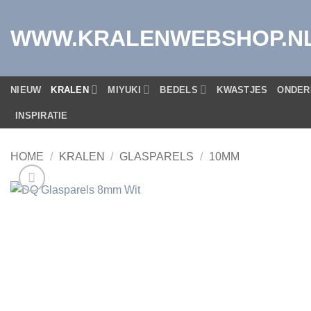
Ga
naar
WWW.KRALENWEBSHOP.N
inhoud
NIEUW
KRALEN
MIYUKI
BEDELS
KWASTJES
ONDER
INSPIRATIE
HOME
/
KRALEN
/
GLASPARELS
/
10MM