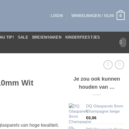
0
LOGIN
WINKELWAGEN /
€
0,00
AU TIP!
SALE
BREIEN/HAKEN
KINDERFEESTJES
Zoek
naar:
Je zou ook kunnen
10mm Wit
houden van …
DQ Glasparels 8mm
Champagne beige
€
0,06
lasparels van hoge kwaliteit.