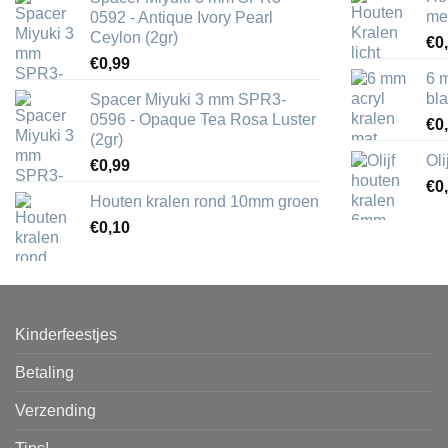
me
0592 - Antique Ivory Pearl
Ceylon (2gr)
€
0
€
0,99
6 
bl
Spacer Miyuki 3 mm SPR3-
0596 - Opaque Tea Rosa Luster
€
0
(2gr)
Ol
€
0,99
€
0
Houten kralen rond 10mm groen
€
0,10
Kinderfeestjes
Betaling
Verzending