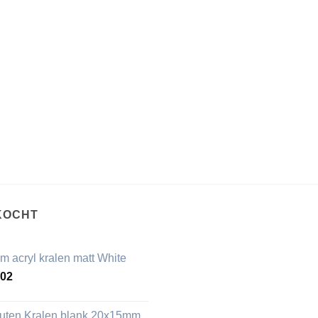
KOCHT
m acryl kralen matt White
,02
uten Kralen blank 20x15mm