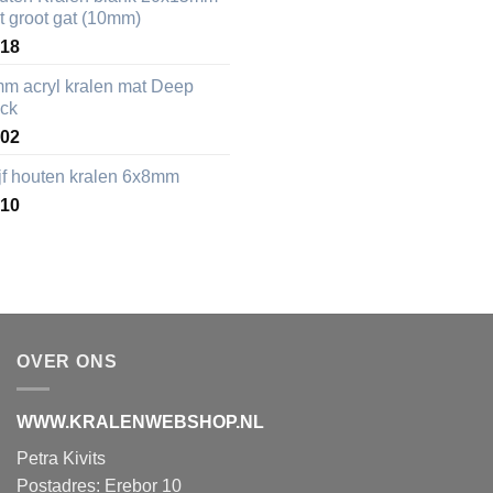
t groot gat (10mm)
,18
mm acryl kralen mat Deep
ack
,02
ijf houten kralen 6x8mm
,10
OVER ONS
WWW.KRALENWEBSHOP.NL
Petra Kivits
Postadres: Erebor 10