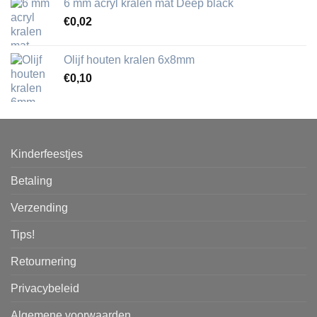
6 mm acryl kralen mat Deep black
€
0,02
Olijf houten kralen 6x8mm
€
0,10
Kinderfeestjes
Betaling
Verzending
Tips!
Retournering
Privacybeleid
Algemene voorwaarden