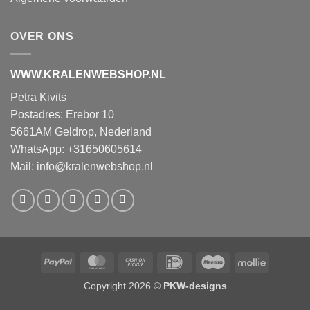
OVER ONS
WWW.KRALENWEBSHOP.NL
Petra Kivits
Postadres: Erebor 10
5661AM Geldrop, Nederland
WhatsApp: +31650605614
Mail:
info@kralenwebshop.nl
PayPal
MasterCard
Cash
IDeal
Maestro
Mollie
on
Copyright 2026 ©
PKW-designs
Pickup