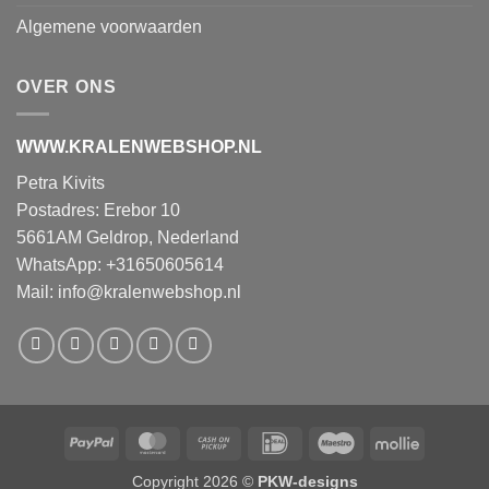
Algemene voorwaarden
OVER ONS
WWW.KRALENWEBSHOP.NL
Petra Kivits
Postadres: Erebor 10
5661AM Geldrop, Nederland
WhatsApp: +31650605614
Mail:
info@kralenwebshop.nl
PayPal
MasterCard
Cash
IDeal
Maestro
Mollie
on
Copyright 2026 ©
PKW-designs