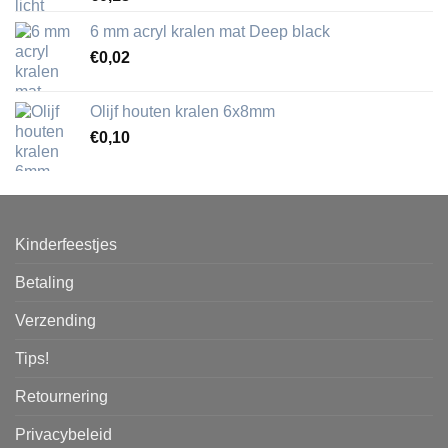
6 mm acryl kralen mat Deep black
€
0,02
Olijf houten kralen 6x8mm
€
0,10
Kinderfeestjes
Betaling
Verzending
Tips!
Retournering
Privacybeleid