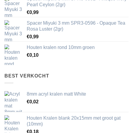
Pearl Ceylon (2gr)
€
0,99
Spacer Miyuki 3 mm SPR3-0596 - Opaque Tea
Rosa Luster (2gr)
€
0,99
Houten kralen rond 10mm groen
€
0,10
BEST VERKOCHT
8mm acryl kralen matt White
€
0,02
Houten Kralen blank 20x15mm met groot gat
(10mm)
€
0,18