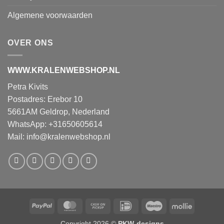
Algemene voorwaarden
OVER ONS
WWW.KRALENWEBSHOP.NL
Petra Kivits
Postadres: Erebor 10
5661AM Geldrop, Nederland
WhatsApp: +31650605614
Mail:
info@kralenwebshop.nl
PayPal
MasterCard
Cash
IDeal
Maestro
Mollie
on
Copyright 2026 ©
PKW-designs