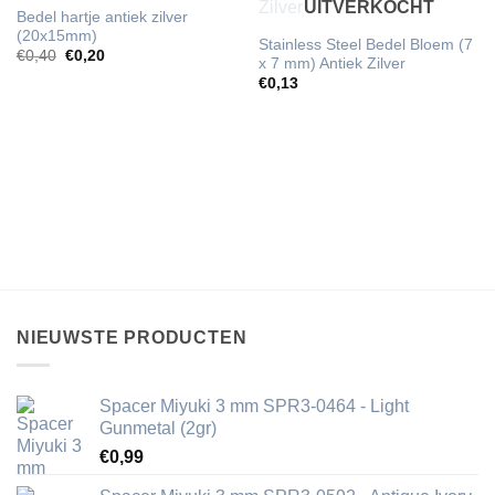
UITVERKOCHT
Bedel hartje antiek zilver
(20x15mm)
Stainless Steel Bedel Bloem (7
Oorspronkelijke
Huidige
€
0,40
€
0,20
x 7 mm) Antiek Zilver
prijs
prijs
was:
is:
€
0,13
€0,40.
€0,20.
NIEUWSTE PRODUCTEN
Spacer Miyuki 3 mm SPR3-0464 - Light
Gunmetal (2gr)
€
0,99