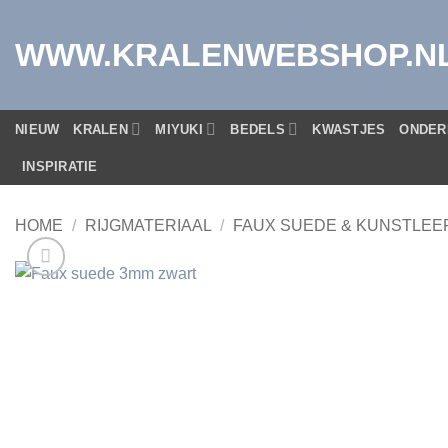
Ga
naar
WWW.KRALENWEBSHOP.N
inhoud
NIEUW
KRALEN
MIYUKI
BEDELS
KWASTJES
ONDER
INSPIRATIE
HOME
/
RIJGMATERIAAL
/
FAUX SUEDE & KUNSTLEE