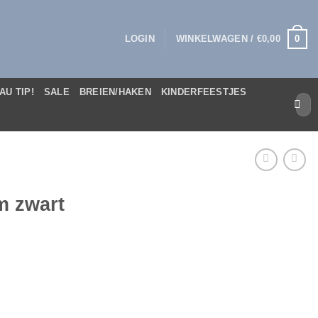
0
LOGIN
WINKELWAGEN /
€
0,00
AU TIP!
SALE
BREIEN/HAKEN
KINDERFEESTJES
Zoek
naar:
m zwart