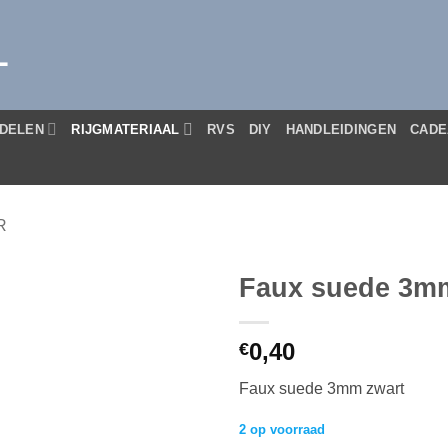
L
DELEN
RIJGMATERIAAL
RVS
DIY
HANDLEIDINGEN
CADE
R
Faux suede 3m
0,40
€
Faux suede 3mm zwart
2 op voorraad