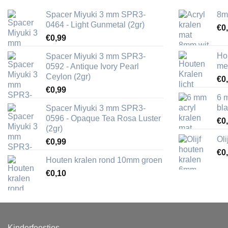
Spacer Miyuki 3 mm SPR3-
8m
0464 - Light Gunmetal (2gr)
€
0
€
0,99
Ho
Spacer Miyuki 3 mm SPR3-
me
0592 - Antique Ivory Pearl
Ceylon (2gr)
€
0
€
0,99
6 
bl
Spacer Miyuki 3 mm SPR3-
0596 - Opaque Tea Rosa Luster
€
0
(2gr)
Ol
€
0,99
€
0
Houten kralen rond 10mm groen
€
0,10
Kinderfeestjes