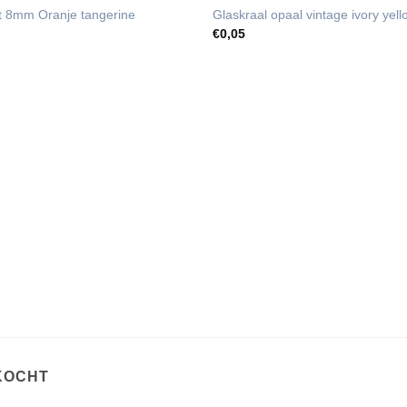
UITVERKOCHT
at 8mm Oranje tangerine
Glaskraal opaal vintage ivory ye
€
0,05
KOCHT