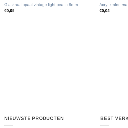
UITVERKOCHT
Glaskraal opaal vintage light peach 8mm
Acryl kralen m
€
0,05
€
0,02
NIEUWSTE PRODUCTEN
BEST VER