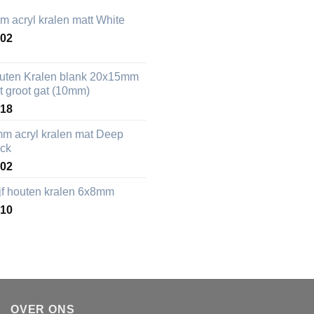
m acryl kralen matt White
,02
uten Kralen blank 20x15mm
t groot gat (10mm)
,18
mm acryl kralen mat Deep
ack
,02
ijf houten kralen 6x8mm
,10
OVER ONS