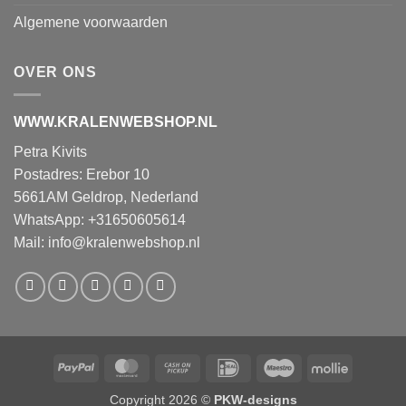
Algemene voorwaarden
OVER ONS
WWW.KRALENWEBSHOP.NL
Petra Kivits
Postadres: Erebor 10
5661AM Geldrop, Nederland
WhatsApp: +31650605614
Mail:
info@kralenwebshop.nl
PayPal
MasterCard
Cash
IDeal
Maestro
Mollie
on
Copyright 2026 ©
PKW-designs