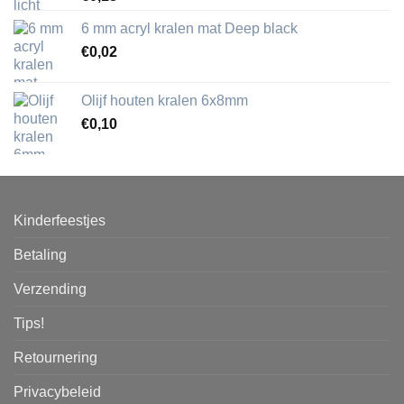
6 mm acryl kralen mat Deep black
€
0,02
Olijf houten kralen 6x8mm
€
0,10
Kinderfeestjes
Betaling
Verzending
Tips!
Retournering
Privacybeleid