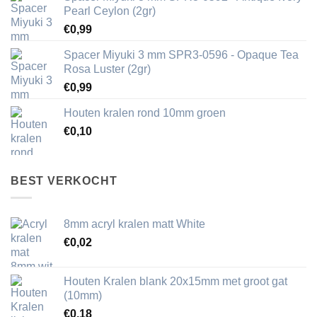
Pearl Ceylon (2gr)
€
0,99
Spacer Miyuki 3 mm SPR3-0596 - Opaque Tea
Rosa Luster (2gr)
€
0,99
Houten kralen rond 10mm groen
€
0,10
BEST VERKOCHT
8mm acryl kralen matt White
€
0,02
Houten Kralen blank 20x15mm met groot gat
(10mm)
€
0,18