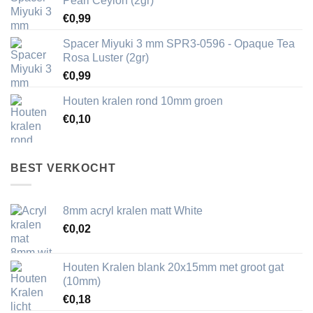
Pearl Ceylon (2gr)
€
0,99
Spacer Miyuki 3 mm SPR3-0596 - Opaque Tea
Rosa Luster (2gr)
€
0,99
Houten kralen rond 10mm groen
€
0,10
BEST VERKOCHT
8mm acryl kralen matt White
€
0,02
Houten Kralen blank 20x15mm met groot gat
(10mm)
€
0,18