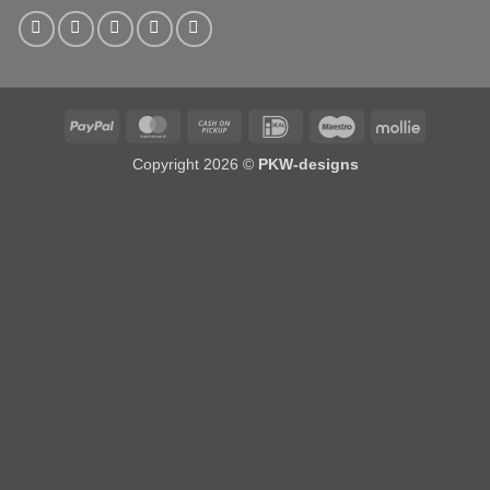
PayPal
MasterCard
Cash
IDeal
Maestro
Mollie
on
Copyright 2026 ©
PKW-designs
Pickup