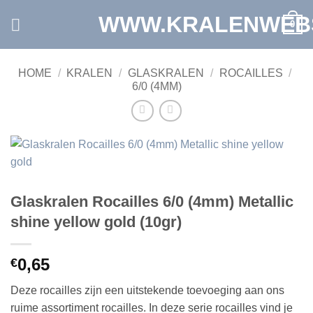
Ga
WWW.KRALENWEB
0
naar
inhoud
HOME
/
KRALEN
/
GLASKRALEN
/
ROCAILLES
/
6/0 (4MM)
Glaskralen Rocailles 6/0 (4mm) Metallic
shine yellow gold (10gr)
0,65
€
Deze rocailles zijn een uitstekende toevoeging aan ons
ruime assortiment rocailles. In deze serie rocailles vind je