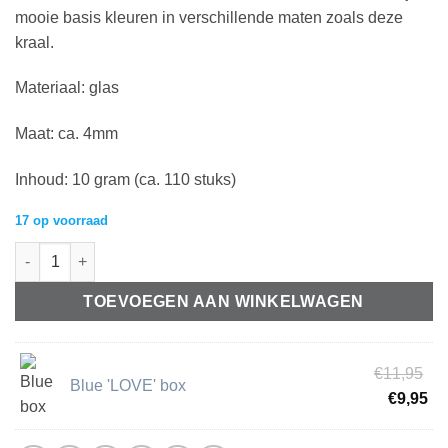
mooie basis kleuren in verschillende maten zoals deze
kraal.
Materiaal: glas
Maat: ca. 4mm
Inhoud: 10 gram (ca. 110 stuks)
17 op voorraad
Glaskralen Rocailles 6/0 (4mm) Metallic shine yellow gold (10gr
TOEVOEGEN AAN WINKELWAGEN
Oo
€
11,95
Blue 'LOVE' box
pri
Hu
€
9,95
wa
pri
€1
is: