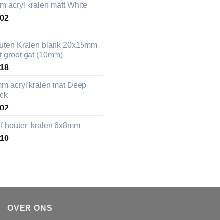
m acryl kralen matt White
,02
uten Kralen blank 20x15mm
t groot gat (10mm)
,18
mm acryl kralen mat Deep
ack
,02
ijf houten kralen 6x8mm
,10
OVER ONS