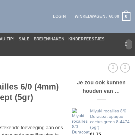
0
LOGIN
WINKELWAGEN /
€
0,00
AU TIP!
SALE
BREIEN/HAKEN
KINDERFEESTJES
Zoek
naar:
Je zou ook kunnen
illes 6/0 (4mm)
houden van …
ept (5gr)
Miyuki rocailles 8/0
Duracoat opaque
cactus green 8-4474
(5gr)
itstekende toevoeging aan ons
€
1,75