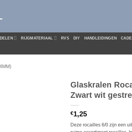
L
DELEN
RIJGMATERIAAL
RVS
DIY
HANDLEIDINGEN
CADE
(4MM)
Glaskralen Roca
Zwart wit gestre
1,25
€
Deze rocailles 6/0 zijn een u