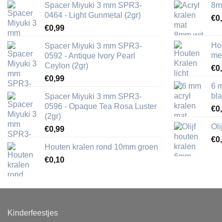
Spacer Miyuki 3 mm SPR3-
8m
0464 - Light Gunmetal (2gr)
€
0
€
0,99
Ho
Spacer Miyuki 3 mm SPR3-
me
0592 - Antique Ivory Pearl
Ceylon (2gr)
€
0
€
0,99
6 
bl
Spacer Miyuki 3 mm SPR3-
0596 - Opaque Tea Rosa Luster
€
0
(2gr)
Ol
€
0,99
€
0
Houten kralen rond 10mm groen
€
0,10
Kinderfeestjes