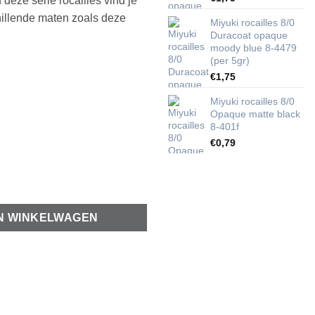
 deze serie rocailles vind je
hillende maten zoals deze
Miyuki rocailles 8/0
Duracoat opaque
moody blue 8-4479
(per 5gr)
€
1,75
Miyuki rocailles 8/0
Opaque matte black
8-401f
€
0,79
 Zwart wit gestreept (5gr) aantal
N WINKELWAGEN