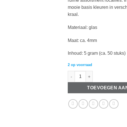
ruime assortiment rocailles. In
mooie basis kleuren in versc
kraal.
Materiaal: glas
Maat: ca. 4mm
Inhoud: 5 gram (ca. 50 stuks)
2 op voorraad
Glaskralen Rocailles 6/0 (4mm)
TOEVOEGEN AA