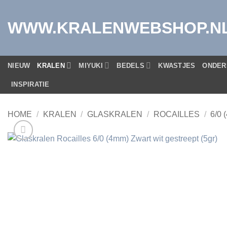
Ga
naar
WWW.KRALENWEBSHOP.N
inhoud
NIEUW
KRALEN
MIYUKI
BEDELS
KWASTJES
ONDER
INSPIRATIE
HOME
/
KRALEN
/
GLASKRALEN
/
ROCAILLES
/
6/0 