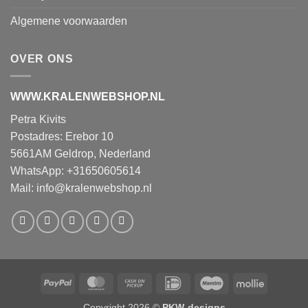
Algemene voorwaarden
OVER ONS
WWW.KRALENWEBSHOP.NL
Petra Kivits
Postadres: Erebor 10
5661AM Geldrop, Nederland
WhatsApp: +31650605614
Mail:
info@kralenwebshop.nl
PayPal
MasterCard
Cash
IDeal
Maestro
Mollie
on
Copyright 2026 ©
PKW-designs