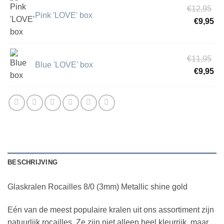
Oo
€
12,95
Pink 'LOVE' box
pri
Hu
€
9,95
wa
pri
€1
is:
Oo
€9
€
11,95
Blue 'LOVE' box
pri
Hu
€
9,95
wa
pri
€1
is:
€9
BESCHRIJVING
Glaskralen Rocailles 8/0 (3mm) Metallic shine gold
Eén van de meest populaire kralen uit ons assortiment zijn
natuurlijk rocailles. Ze zijn niet alleen heel kleurrijk, maar