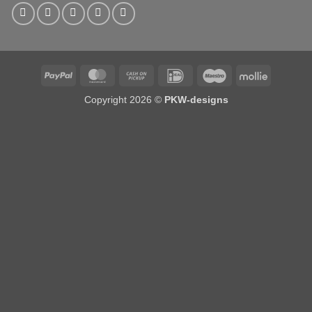
PayPal
MasterCard
Cash
IDeal
Maestro
Mollie
on
Copyright 2026 ©
PKW-designs
Pickup