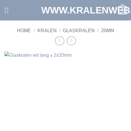
Ga
WWW.KRALENWEB
0
naar
inhoud
HOME
/
KRALEN
/
GLASKRALEN
/
20MM