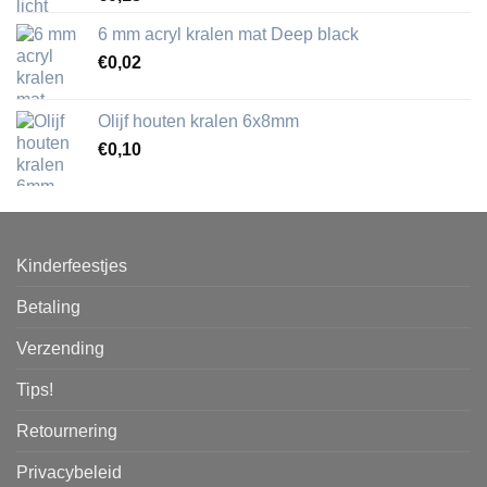
6 mm acryl kralen mat Deep black
€
0,02
Olijf houten kralen 6x8mm
€
0,10
Kinderfeestjes
Betaling
Verzending
Tips!
Retournering
Privacybeleid