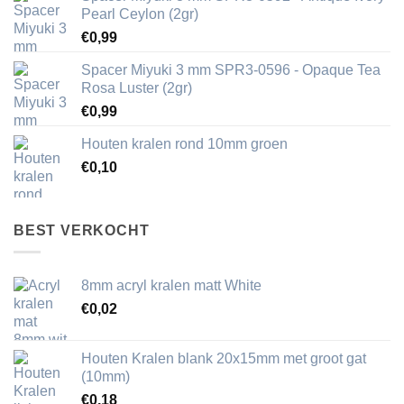
Pearl Ceylon (2gr)
€
0,99
Spacer Miyuki 3 mm SPR3-0596 - Opaque Tea
Rosa Luster (2gr)
€
0,99
Houten kralen rond 10mm groen
€
0,10
BEST VERKOCHT
8mm acryl kralen matt White
€
0,02
Houten Kralen blank 20x15mm met groot gat
(10mm)
€
0,18