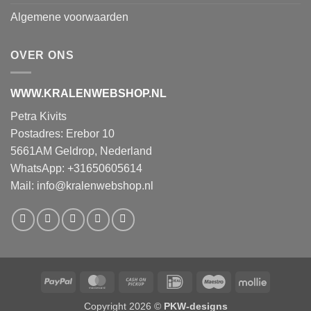
Algemene voorwaarden
OVER ONS
WWW.KRALENWEBSHOP.NL
Petra Kivits
Postadres: Erebor 10
5661AM Geldrop, Nederland
WhatsApp: +31650605614
Mail:
info@kralenwebshop.nl
PayPal
MasterCard
Cash
IDeal
Maestro
Mollie
on
Copyright 2026 ©
PKW-designs