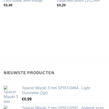
Faux suede 3mm orange
Glaskralen peach 11x11mm
€
0,40
€
0,20
NIEUWSTE PRODUCTEN
Spacer Miyuki 3 mm SPR3-0464 - Light
Gunmetal (2gr)
€
0,99
Spacer Miyuki 3 mm SPR3-0592 - Antique Ivory