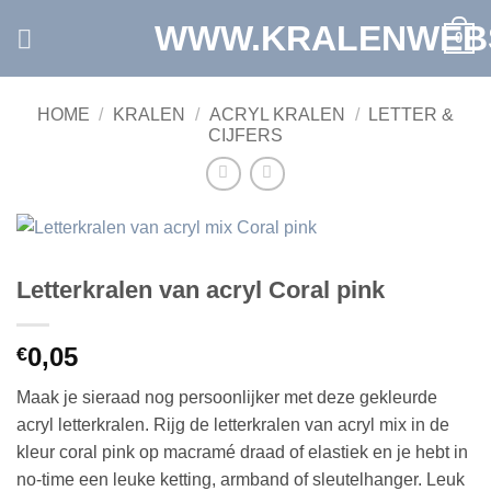
Ga
WWW.KRALENWEB
0
naar
inhoud
HOME
/
KRALEN
/
ACRYL KRALEN
/
LETTER &
CIJFERS
Letterkralen van acryl Coral pink
0,05
€
Maak je sieraad nog persoonlijker met deze gekleurde
acryl letterkralen. Rijg de letterkralen van acryl mix in de
kleur coral pink op macramé draad of elastiek en je hebt in
no-time een leuke ketting, armband of sleutelhanger. Leuk