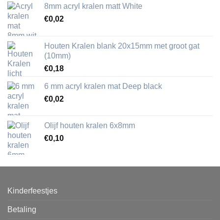
8mm acryl kralen matt White
€
0,02
Houten Kralen blank 20x15mm met groot gat
(10mm)
€
0,18
6 mm acryl kralen mat Deep black
€
0,02
Olijf houten kralen 6x8mm
€
0,10
Kinderfeestjes
Betaling