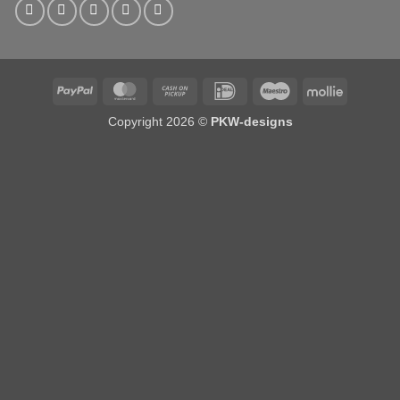
PayPal
MasterCard
Cash
IDeal
Maestro
Mollie
on
Copyright 2026 ©
PKW-designs
Pickup