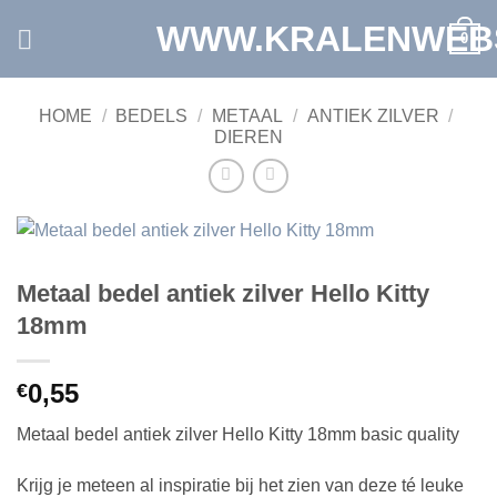
Ga
WWW.KRALENWEB
0
naar
inhoud
HOME
/
BEDELS
/
METAAL
/
ANTIEK ZILVER
/
DIEREN
Metaal bedel antiek zilver Hello Kitty
18mm
0,55
€
Metaal bedel antiek zilver Hello Kitty 18mm basic quality
Krijg je meteen al inspiratie bij het zien van deze té leuke