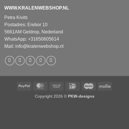
WWW.KRALENWEBSHOP.NL
Petra Kivits
Postadres: Erebor 10
5661AM Geldrop, Nederland
WhatsApp: +31650605614
Mail:
info@kralenwebshop.nl
PayPal
MasterCard
Cash
IDeal
Maestro
Mollie
on
Copyright 2026 ©
PKW-designs
Pickup