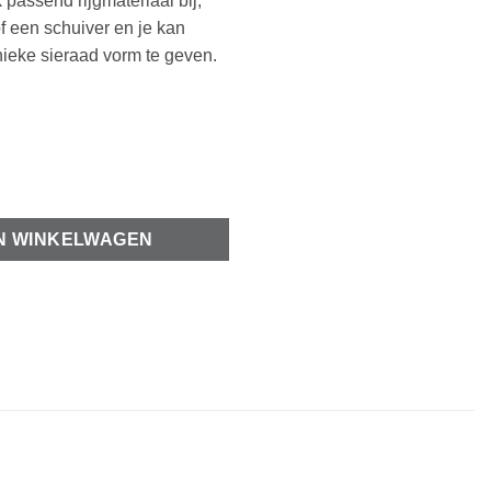
 passend rijgmateriaal bij,
f een schuiver en je kan
nieke sieraad vorm te geven.
nder 13x10mm aantal
N WINKELWAGEN