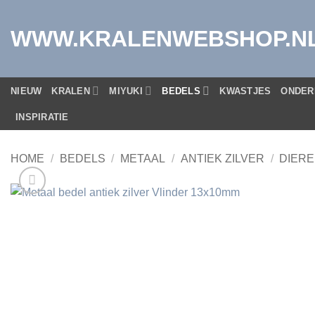
Ga
naar
WWW.KRALENWEBSHOP.N
inhoud
NIEUW
KRALEN
MIYUKI
BEDELS
KWASTJES
ONDER
INSPIRATIE
HOME
/
BEDELS
/
METAAL
/
ANTIEK ZILVER
/
DIER