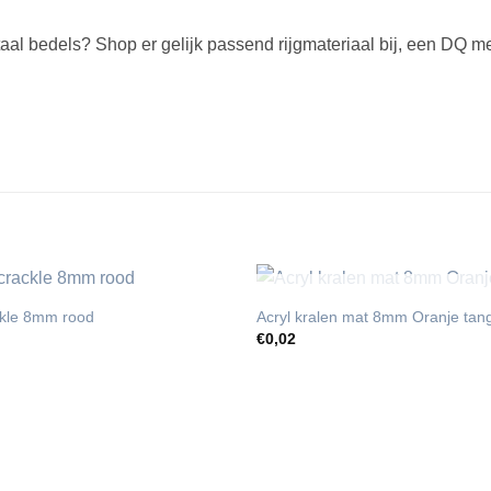
etaal bedels? Shop er gelijk passend rijgmateriaal bij, een DQ me
UITVERKOCH
ckle 8mm rood
Acryl kralen mat 8mm Oranje tan
€
0,02