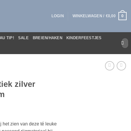
0
LOGIN
WINKELWAGEN /
€
0,00
AU TIP!
SALE
BREIEN/HAKEN
KINDERFEESTJES
Zoek
naar:
iek zilver
mm
ij het zien van deze té leuke