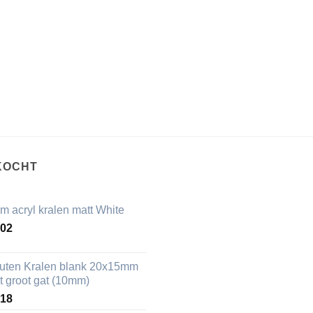
KOCHT
m acryl kralen matt White
,02
uten Kralen blank 20x15mm
t groot gat (10mm)
,18