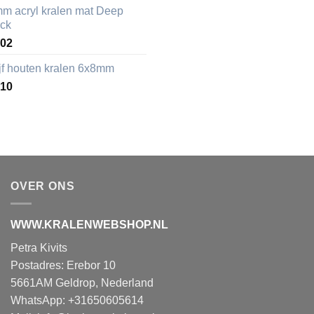
mm acryl kralen mat Deep
ack
,02
ijf houten kralen 6x8mm
,10
OVER ONS
WWW.KRALENWEBSHOP.NL
Petra Kivits
Postadres: Erebor 10
5661AM Geldrop, Nederland
WhatsApp: +31650605614