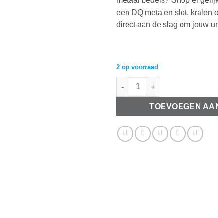
metaal bedels? Shop er gelijk
een DQ metalen slot, kralen o
direct aan de slag om jouw u
2 op voorraad
Metaal bedel antiek zilver Vli
TOEVOEGEN AA