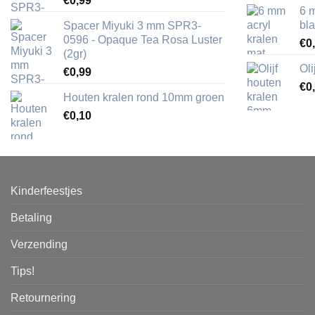
€
0,99
6 
bl
Spacer Miyuki 3 mm SPR3-
0596 - Opaque Tea Rosa Luster
€
0
(2gr)
Ol
€
0,99
€
0
Houten kralen rond 10mm groen
€
0,10
Kinderfeestjes
Betaling
Verzending
Tips!
Retournering