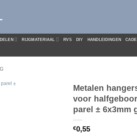
L
DELEN
RIJGMATERIAAL
RVS
DIY
HANDLEIDINGEN
CADE
IG
Metalen hangers
voor halfgeboor
parel ± 6x3mm 
0,55
€