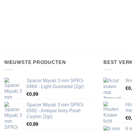
NIEUWSTE PRODUCTEN
BEST VER
Spacer Miyuki 3 mm SPR3-
8m
0464 - Light Gunmetal (2gr)
€
0
€
0,99
Ho
Spacer Miyuki 3 mm SPR3-
me
0592 - Antique Ivory Pearl
Ceylon (2gr)
€
0
€
0,99
6 