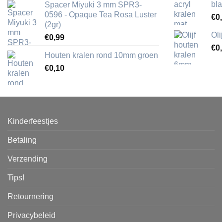
bl
Spacer Miyuki 3 mm SPR3-
0596 - Opaque Tea Rosa Luster
€
0
(2gr)
Ol
€
0,99
€
0
Houten kralen rond 10mm groen
€
0,10
Kinderfeestjes
Betaling
Verzending
Tips!
Retournering
Privacybeleid