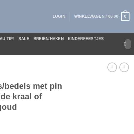
0
LOGIN
WINKELWAGEN /
€
0,00
AU TIP!
SALE
BREIEN/HAKEN
KINDERFEESTJES
Zoek
naar:
/bedels met pin
de kraal of
goud