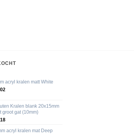
KOCHT
m acryl kralen matt White
,02
uten Kralen blank 20x15mm
t groot gat (10mm)
,18
mm acryl kralen mat Deep