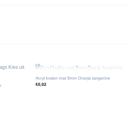
UITVERKOCHT
Acryl kralen mat 8mm Oranje tangerine
€
0,02
m