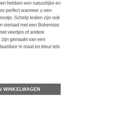
en hebben een natuurlijke en
n ze perfect wanneer u een
eestje. Schelp kralen zijn ook
en sieraad met een Bohemian
met veertjes of andere
 zijn gemaakt van een
daardoor in maat en kleur iets
n voor halfgeboorde kraal of parel ± 6x3mm goud aantal
N WINKELWAGEN