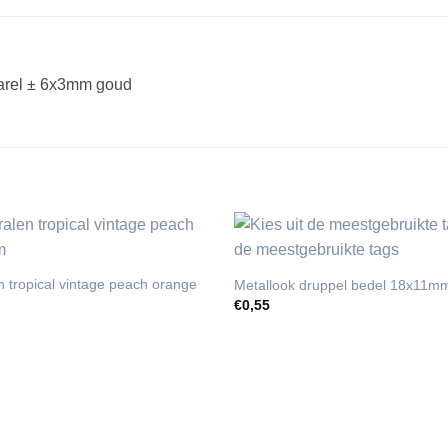
parel ± 6x3mm goud
n tropical vintage peach orange
Metallook druppel bedel 18x11m
€
0,55