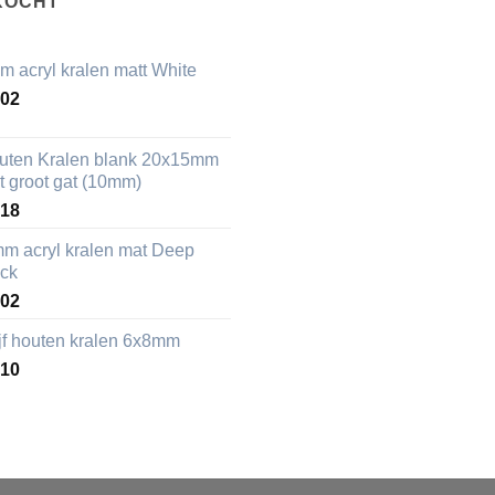
KOCHT
m acryl kralen matt White
,02
uten Kralen blank 20x15mm
t groot gat (10mm)
,18
mm acryl kralen mat Deep
ack
,02
ijf houten kralen 6x8mm
,10