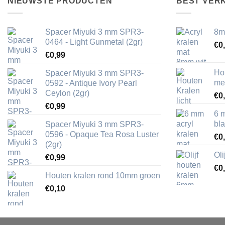
NIEUWSTE PRODUCTEN
BEST VER
Spacer Miyuki 3 mm SPR3-
8m
0464 - Light Gunmetal (2gr)
€
0
€
0,99
Ho
Spacer Miyuki 3 mm SPR3-
me
0592 - Antique Ivory Pearl
Ceylon (2gr)
€
0
€
0,99
6 
bl
Spacer Miyuki 3 mm SPR3-
0596 - Opaque Tea Rosa Luster
€
0
(2gr)
Ol
€
0,99
€
0
Houten kralen rond 10mm groen
€
0,10