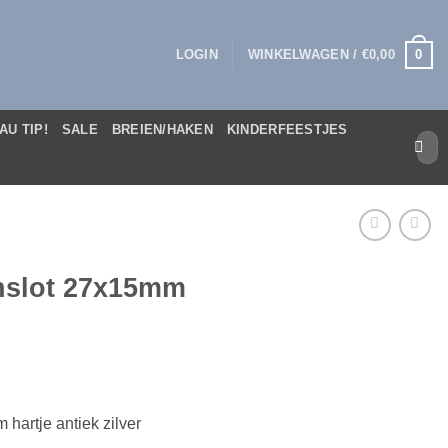
0
LOGIN
WINKELWAGEN /
€
0,00
AU TIP!
SALE
BREIEN/HAKEN
KINDERFEESTJES
Zoek
naar:
jnslot 27x15mm
hartje antiek zilver