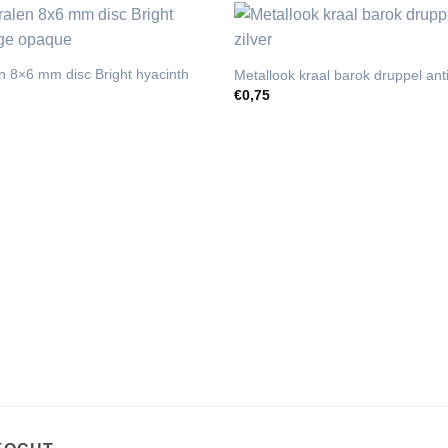
n 8×6 mm disc Bright hyacinth
Metallook kraal barok druppel anti
€
0,75