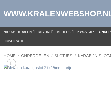
Ga
naar
WWW.KRALENWEBSHOP.N
inhoud
NIEUW
KRALEN
MIYUKI
BEDELS
KWASTJES
ONDER
INSPIRATIE
HOME
/
ONDERDELEN
/
SLOTJES
/
KARABIJN SLOT