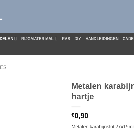
L
DELEN
RIJGMATERIAAL
RVS
DIY
HANDLEIDINGEN
CADE
JES
Metalen karabi
hartje
0,90
€
Metalen karabijnslot 27x15mm 