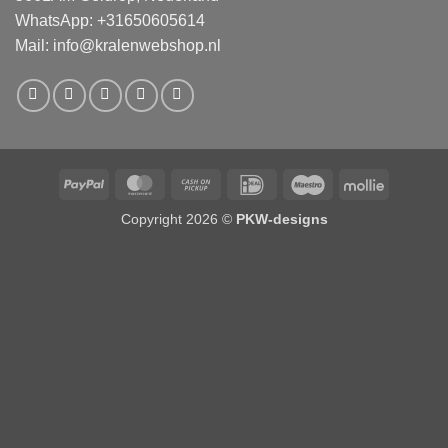
WhatsApp: +31650605614
Mail:
info@kralenwebshop.nl
PayPal
MasterCard
Cash
IDeal
Maestro
Mollie
on
Copyright 2026 ©
PKW-designs
Pickup