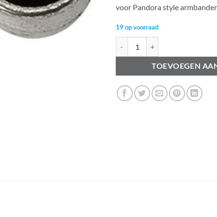
voor Pandora style armbande
19 op voorraad
Metalen Modi kralen lips 10mm an
TOEVOEGEN AA