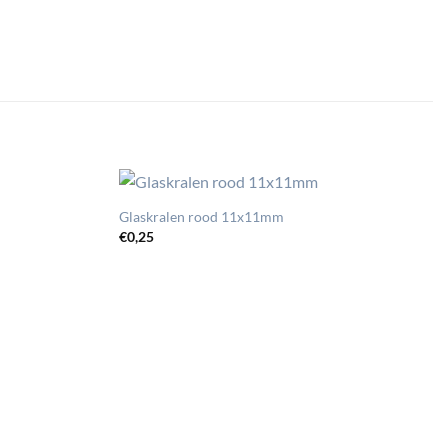
Glaskralen rood 11x11mm
€
0,25