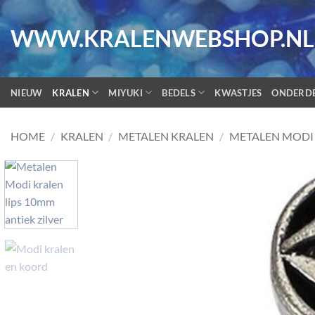
Ga
naar
WWW.KRALENWEBSHOP.NL
inhoud
NIEUW
KRALEN
MIYUKI
BEDELS
KWASTJES
ONDERD
HOME
/
KRALEN
/
METALEN KRALEN
/
METALEN MODI