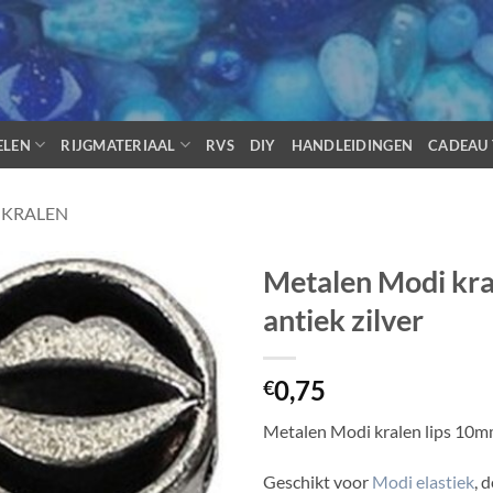
ELEN
RIJGMATERIAAL
RVS
DIY
HANDLEIDINGEN
CADEAU 
 KRALEN
Metalen Modi kra
antiek zilver
0,75
€
Metalen Modi kralen lips 10mm
Geschikt voor
Modi elastiek
, 