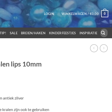
0
LOGIN
WINKELWAGEN /
€
0,00
Zoeken
TIP!
SALE
BREIEN/HAKEN
KINDERFEESTJES
INSPIRATIE
naar:
len lips 10mm
 antiek zilver
de kralen zijn ook te gebruiken