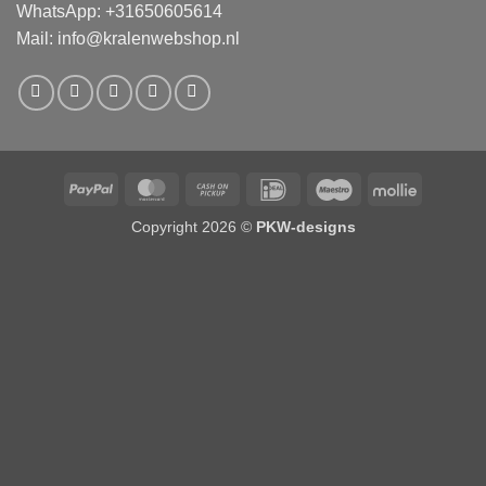
WhatsApp: +31650605614
Mail:
info@kralenwebshop.nl
PayPal
MasterCard
Cash
IDeal
Maestro
Mollie
on
Copyright 2026 ©
PKW-designs
Pickup