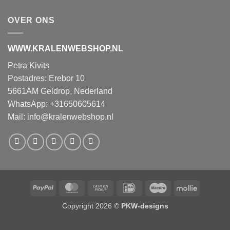
OVER ONS
WWW.KRALENWEBSHOP.NL
Petra Kivits
Postadres: Erebor 10
5661AM Geldrop, Nederland
WhatsApp: +31650605614
Mail:
info@kralenwebshop.nl
PayPal
MasterCard
Cash
IDeal
Maestro
Mollie
on
Copyright 2026 ©
PKW-designs
Pickup