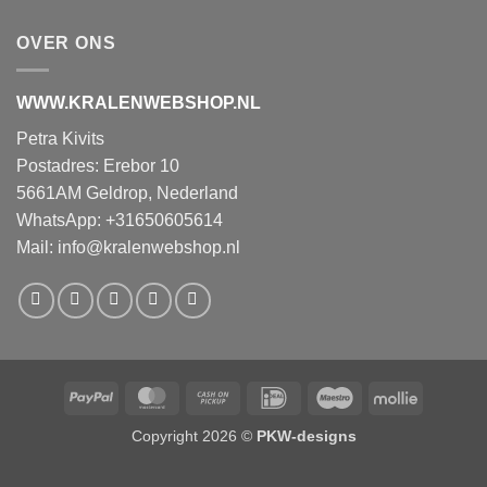
OVER ONS
WWW.KRALENWEBSHOP.NL
Petra Kivits
Postadres: Erebor 10
5661AM Geldrop, Nederland
WhatsApp: +31650605614
Mail:
info@kralenwebshop.nl
PayPal
MasterCard
Cash
IDeal
Maestro
Mollie
on
Copyright 2026 ©
PKW-designs
Pickup