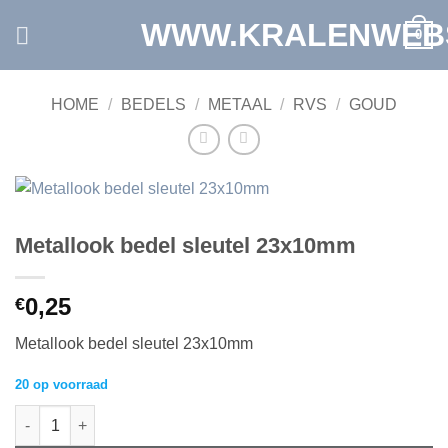
Ga
WWW.KRALENWEB
0
naar
inhoud
HOME
/
BEDELS
/
METAAL
/
RVS
/
GOUD
Metallook bedel sleutel 23x10mm
0,25
€
Metallook bedel sleutel 23x10mm
20 op voorraad
Metallook bedel sleutel 23x10mm aantal