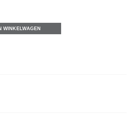
mm aantal
N WINKELWAGEN