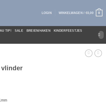
0
LOGIN
WINKELWAGEN /
€
0,00
AU TIP!
SALE
BREIEN/HAKEN
KINDERFEESTJES
Zoek
naar:
 vlinder
21mm