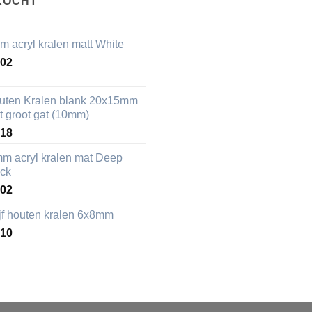
KOCHT
m acryl kralen matt White
,02
uten Kralen blank 20x15mm
t groot gat (10mm)
,18
mm acryl kralen mat Deep
ack
,02
ijf houten kralen 6x8mm
,10