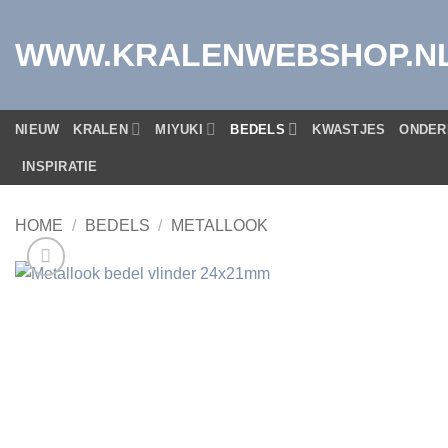
Ga
naar
WWW.KRALENWEBSHOP.N
inhoud
NIEUW
KRALEN
MIYUKI
BEDELS
KWASTJES
ONDER
INSPIRATIE
HOME
/
BEDELS
/
METALLOOK