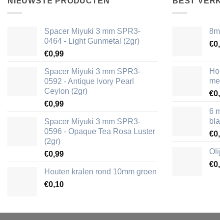
NIEUWSTE PRODUCTEN
BEST VER
Spacer Miyuki 3 mm SPR3-
8m
0464 - Light Gunmetal (2gr)
€
0
€
0,99
Ho
Spacer Miyuki 3 mm SPR3-
me
0592 - Antique Ivory Pearl
Ceylon (2gr)
€
0
€
0,99
6 
bl
Spacer Miyuki 3 mm SPR3-
0596 - Opaque Tea Rosa Luster
€
0
(2gr)
Ol
€
0,99
€
0
Houten kralen rond 10mm groen
€
0,10