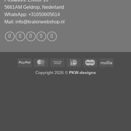
5661AM Geldrop, Nederland
WhatsApp: +31650605614
Mail:
info@kralenwebshop.nl
PayPal
MasterCard
Cash
IDeal
Maestro
Mollie
on
Copyright 2026 ©
PKW-designs
Pickup