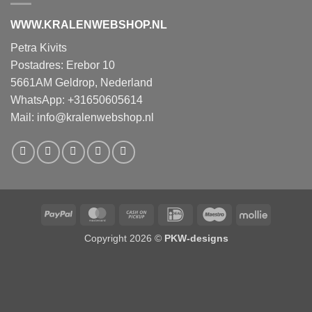
WWW.KRALENWEBSHOP.NL
Petra Kivits
Postadres: Erebor 10
5661AM Geldrop, Nederland
WhatsApp: +31650605614
Mail:
info@kralenwebshop.nl
PayPal
MasterCard
Cash
IDeal
Maestro
Mollie
on
Copyright 2026 ©
PKW-designs
Pickup