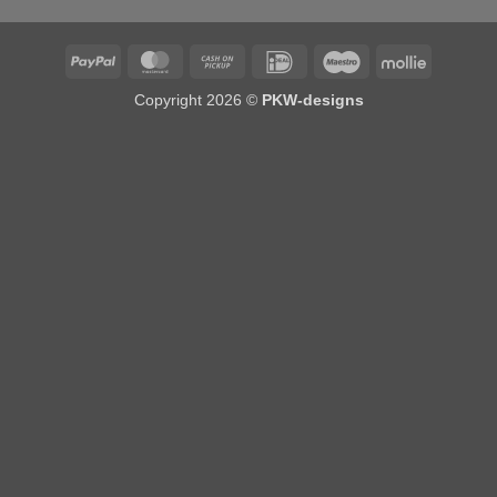
PayPal
MasterCard
Cash
IDeal
Maestro
Mollie
on
Copyright 2026 ©
PKW-designs
Pickup