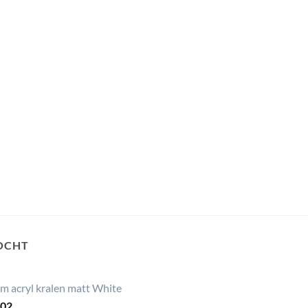
OCHT
m acryl kralen matt White
,02