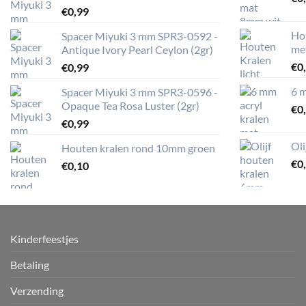
€
0,99
Ho
Spacer Miyuki 3 mm SPR3-0592 -
me
Antique Ivory Pearl Ceylon (2gr)
€
0
€
0,99
6 m
Spacer Miyuki 3 mm SPR3-0596 -
Opaque Tea Rosa Luster (2gr)
€
0
€
0,99
Ol
Houten kralen rond 10mm groen
€
0
€
0,10
Kinderfeestjes
Betaling
Verzending