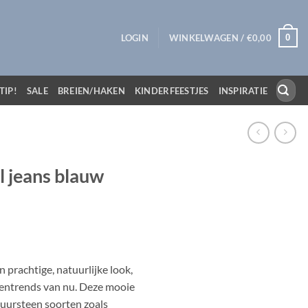
0
LOGIN
WINKELWAGEN /
€
0,00
Zoeken
TIP!
SALE
BREIEN/HAKEN
KINDERFEESTJES
INSPIRATIE
naar:
l jeans blauw
prachtige, natuurlijke look,
dentrends van nu. Deze mooie
atuursteen soorten zoals