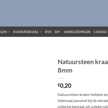
ELEN
RIJGMATERIAAL
RVS
DIY
HANDLEIDINGEN
CADEAU 
Natuursteen kraa
8mm
0,20
€
Natuursteen kralen hebben een 
helemaal passend bij de siera
collectie bestaat uit unieke n