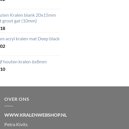
uten Kralen blank 20x15mm
t groot gat (10mm)
,18
m acryl kralen mat Deep black
,02
ijf houten kralen 6x8mm
,10
OVER ONS
WWW.KRALENWEBSHOP.NL
Petra Kivits