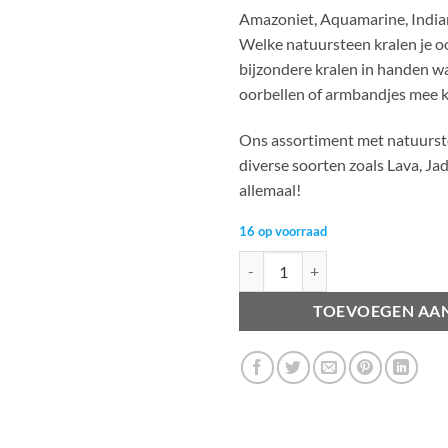
Amazoniet, Aquamarine, India
Welke natuursteen kralen je oo
bijzondere kralen in handen wa
oorbellen of armbandjes mee 
Ons assortiment met natuurstee
diverse soorten zoals Lava, Ja
allemaal!
16 op voorraad
Natuursteen kraal jeans blauw 8
TOEVOEGEN AA