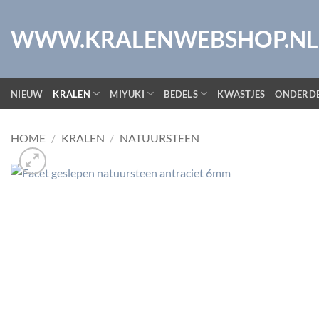
Ga
naar
WWW.KRALENWEBSHOP.NL
inhoud
NIEUW
KRALEN
MIYUKI
BEDELS
KWASTJES
ONDERD
HOME
/
KRALEN
/
NATUURSTEEN