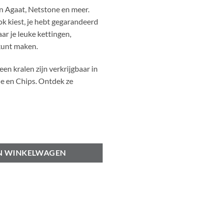
n Agaat, Netstone en meer.
k kiest, je hebt gegarandeerd
ar je leuke kettingen,
kunt maken.
n kralen zijn verkrijgbaar in
de en Chips. Ontdek ze
mm aantal
N WINKELWAGEN